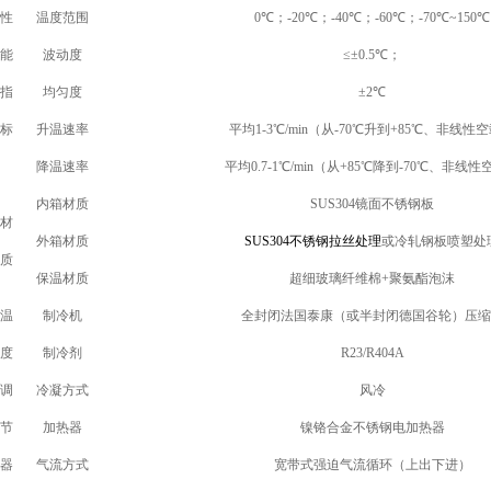
性
温度范围
0
℃；-20℃；-40℃；-60℃；-70℃~150℃
能
波动度
≤±0.5
℃；
指
均匀度
±2
℃
标
升温速率
平均1-3℃/min（从-70℃升到+85℃、非线性
降温速率
平均0.7-1℃/min（从+85℃降到-70℃、非线
内箱材质
SUS304
镜面不锈钢板
材
外箱材质
SUS304
不锈钢拉丝处理
或冷轧钢板喷塑处
质
保温材质
超细玻璃纤维棉+聚氨酯泡沫
温
制冷机
全封闭法国泰康（或半封闭德国谷轮）压缩
度
制冷剂
R23/R404A
调
冷凝方式
风冷
节
加热器
镍铬合金不锈钢电加热器
器
气流方式
宽带式强迫气流循环（上出下进）