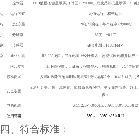
控制器
LED
数显按键显示屏,（韩国TEMI300）或液晶触摸显示屏，中英文
运
运行方式
定值运行、程式运行
行
记忆容量
120
组可编程，每个程序Z大999段
控
分辨率
温度：±0.1℃
制
传感器
铂金电阻 PT100Ω/MV
器
通信功能
RS-232
接口，可在电脑上设计程式，监视试验过程并执行自
附加功能
上下限报警，自诊断，报警显示（故障原因），定时装置
标准配置
多层加热除霜附照明玻璃视窗1套试品架2个、测试引线孔（25、
无熔丝开关、防干烧装置、极限高低温保护、温度偏差报警、超压
安全装置
保护
电源配置
AC1 220V 60/50HZ
；AC3 380V 60/50HZ
使用环境
5
℃
～＋30
℃
≤85
％R.H
四、
符合标准：