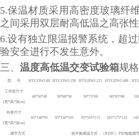
5.
保温材质采用高密度玻璃纤维棉
之间采用双层耐高低温之高张性
6.
设有独立限温报警系统，超过
验安全进行不发生意外。
三、
温度高低温交变试验箱
规格
型 号
HT/GDWJ-80
HT/GDWJ-150
HT/GDWJ-225
HT/GDWJ-408
HT/
工作室尺寸
40*50*40
50*60*50
50*75*60
60*85*80
10
(
宽*高*深cm)
外形尺寸
85*140*95
95*150*105
95*165*115
105*175*135
145
(
宽*高*深cm)
调节方式
热平衡调温方式，（
BTHC
）PID智能调