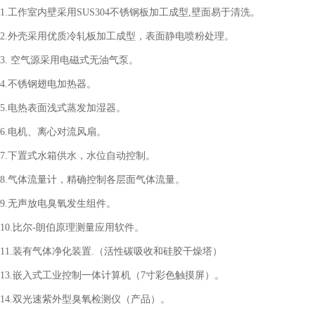
1.
工作室内壁采用SUS304不锈钢板加工成型,壁面易于清洗。
2.
外壳采用优质冷轧板加工成型，表面静电喷粉处理。
3.
空气源采用电磁式无油气泵。
4.
不锈钢翅电加热器。
5.
电热表面浅式蒸发加湿器。
6.
电机、离心对流风扇。
7.
下置式水箱供水，水位自动控制。
8.
气体流量计，精确控制各层面气体流量。
9.
无声放电臭氧发生组件。
10.
比尔-朗伯原理测量应用软件。
11.
装有气体净化装置.（活性碳吸收和硅胶干燥塔）
13.
嵌入式工业控制一体计算机（7寸彩色触摸屏）。
14.
双光速紫外型臭氧检测仪（产品）。