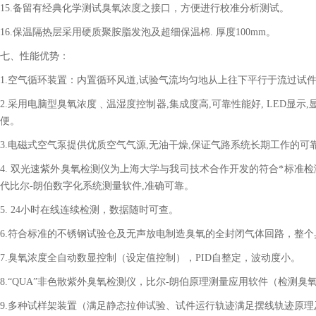
15.
备留有经典化学测试臭氧浓度之接口，方便进行校准分析测试。
16.
保温隔热层采用硬质聚胺脂发泡及超细保温棉. 厚度100mm。
七、性能优势：
1.
空气循环装置：内置循环风道,试验气流均匀地从上往下平行于流过试件
2.
采用电脑型臭氧浓度﹑温湿度控制器,集成度高,可靠性能好, LED显示,显示分辨
便。
3.
电磁式空气泵提供优质空气气源,无油干燥,保证气路系统长期工作的可
4.
双光速紫外臭氧检测仪为上海大学与我司技术合作开发的符合*标准检测
代比尔-朗伯数字化系统测量软件,准确可靠。
5. 24
小时在线连续检测，数据随时可查。
6.
符合标准的不锈钢试验仓及无声放电制造臭氧的全封闭气体回路，整个
7.
臭氧浓度全自动数显控制（设定值控制），PID自整定，波动度小。
8.
“QUA”非色散紫外臭氧检测仪，比尔-朗伯原理测量应用软件（检测
9.
多种试样架装置（满足静态拉伸试验、试件运行轨迹满足摆线轨迹原理