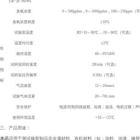
(
深*宽*高cm)
臭氧浓度
0
～500pphm，0～1000pphm，100～250ppm（
臭氧浓度精度
±10%
试验室温度
RT+10
～80℃，-10～80℃（可选）
温度均匀度
±2
℃
性
相对湿度
60
～95%RH
能
试样架回转速度
2R/min
（可选）
指
试样架拉升频率
0.5Hz
（可选）
标
气流速度
12
～16mm/s
试验气体流量
20
～70L/min
安全保护
电源/控制回路超载、短路；超温、电机过载；声
使用环境温度
+10
～+25℃
三、产品用途：
本品
适用于测试橡胶制品非金属材料、有机材料（如：涂料、油漆、橡