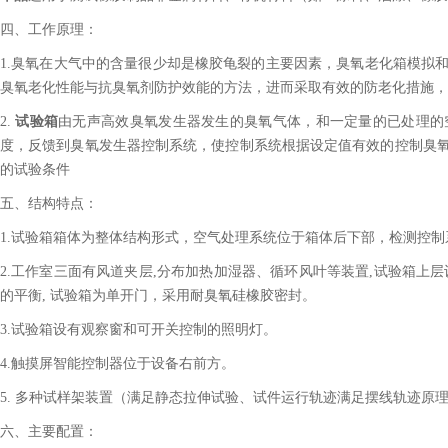
四、
工作原理：
1.
臭氧在大气中的含量很少却是橡胶龟裂的主要因素，臭氧老化箱模拟
臭氧老化性能与抗臭氧剂防护效能的方法，进而采取有效的防老化措施，
2.
试验箱
由无声高效臭氧发生器发生的臭氧气体，和一定量的已处理的
度，反馈到臭氧发生器控制系统，使控制系统根据设定值有效的控制臭
的试验条件
五、结构特点：
1.
试验箱箱体为整体结构形式，空气处理系统位于箱体后下部，检测控制
2.
工作室三面有风道夹层,分布加热加湿器、循环风叶等装置,试验箱上
的平衡, 试验箱为单开门，采用耐臭氧硅橡胶密封。
3.
试验箱设有观察窗和可开关控制的照明灯。
4.
触摸屏智能控制器位于设备右前方。
5.
多种试样架装置（满足静态拉伸试验、试件运行轨迹满足摆线轨迹原
六、主要配置：