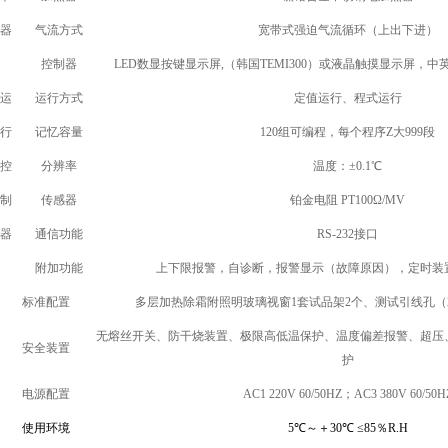
器
气流方式
宽带式强迫气流循环（上出下进）
控制器
LED
数显按键显示屏,（韩国TEMI300）或液晶触摸显示屏，中英
运
运行方式
定值运行、程式运行
行
记忆容量
120
组可编程，每个程序Z大999段
控
分辨率
温度：±0.1℃
制
传感器
铂金电阻 PT100Ω/MV
器
通信功能
RS-232
接口
附加功能
上下限报警，自诊断，报警显示（故障原因），定时装
标准配置
多层加热除霜附照明玻璃视窗1套试品架2个、测试引线孔（25、
无熔丝开关、防干烧装置、极限高低温保护、温度偏差报警、超压
安全装置
护
电源配置
AC1 220V 60/50HZ
；AC3 380V 60/50H
使用环境
5
℃
～＋30
℃
≤85
％R.H