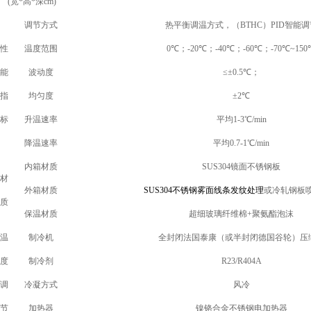
(
宽*高*深cm)
调节方式
热平衡调温方式，（
BTHC
）PID智能调
性
温度范围
0
℃；-20℃；-40℃；-60℃；-70℃~150
能
波动度
≤±0.5
℃；
指
均匀度
±2
℃
标
升温速率
平均1-3℃/min
降温速率
平均0.7-1℃/min
内箱材质
SUS304
镜面不锈钢板
材
外箱材质
SUS304
不锈钢雾面线条发纹处理
或冷轧钢板
质
保温材质
超细玻璃纤维棉+聚氨酯泡沫
温
制冷机
全封闭法国泰康（或半封闭德国谷轮）压
度
制冷剂
R23/R404A
调
冷凝方式
风冷
节
加热器
镍铬合金不锈钢电加热器