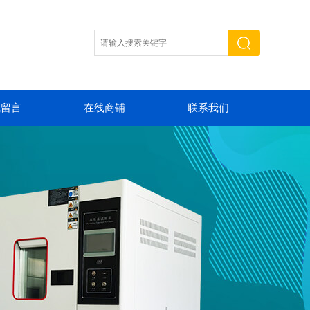
线留言
在线商铺
联系我们