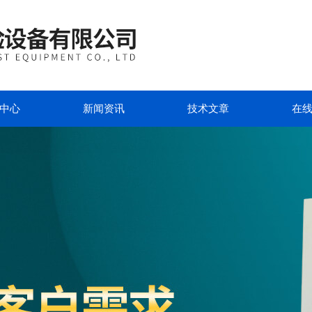
中心
新闻资讯
技术文章
在