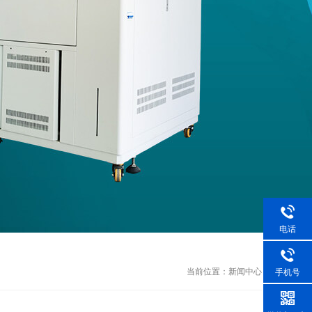
电话
当前位置：
新闻中心
手机号