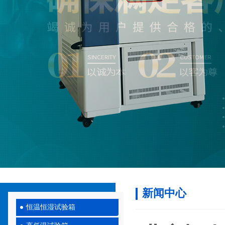
新闻中心
恒温恒湿试验箱