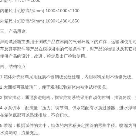
2.型号: HT/LY－1000
内箱尺寸:(宽*高*深mm) 1000×1000×1100
外箱尺寸:(宽*高*深mm) 1090×1430×1850
三、产品用途:
淋雨试验箱主要用于测试产品在淋雨的气候环境下的贮存，运输和使用
车及其零部件等产品在模拟淋雨的气候条件下，对产品的物理以及其它
便供产品的设计，改进，检定及出厂检验使用。
四、结构特点:
1.箱体外壳材料采用优质不锈钢板发纹处理，内胆材料采用不锈钢光板。
2.大面积可视玻璃门，便于观测试验箱体内被测试样状况。
3.摆管摆动：通过步进电机，摆管控制系统采用自动化控制，摆管角度
4.水泵供水，配流量（压力）调节阀。供水箱配有水质过滤器，进水浮
在箱体底部可以迅速排放，不会积水。
5.喷嘴：根据试件的大小，箱体的内容积决定摆管的弯曲半径。喷嘴为
水滴均匀，流量充足。