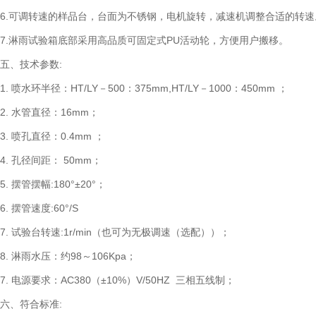
6.可调转速的样品台，台面为不锈钢，电机旋转，减速机调整合适的转速
7.淋雨试验箱底部采用高品质可固定式PU活动轮，方便用户搬移。
五、技术参数:
1. 喷水环半径：HT/LY－500：375mm,HT/LY－1000：450mm ；
2. 水管直径：16mm；
3. 喷孔直径：0.4mm ；
4. 孔径间距： 50mm；
5. 摆管摆幅:180°±20°；
6. 摆管速度:60°/S
7. 试验台转速:1r/min（也可为无极调速（选配））；
8. 淋雨水压：约98～106Kpa；
7. 电源要求：AC380（±10%）V/50HZ 三相五线制；
六、符合标准: