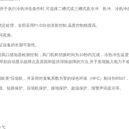
并于执行冷热冲击条件时,可选择二槽式或三槽式及冷冲、热冲、冷热冲
锁定处理，全部采用P.I.D自动演算控制,温度控制精度高。
何死角。
证设备的长期可靠性。
回风口感知器检测控制，风门机构切换时间为10秒内完成，冷热冲击温度
上即刻自动显示故障点及原因和提供排除故障的方法,并于发现输入电力不稳
美*压缩机，并采用对臭氧系数为零的绿色环保（HFC）制冷剂R507，
过载、短路保护、压缩机保护、接地保护、超温保护、报警声讯提示等。
0 ℃