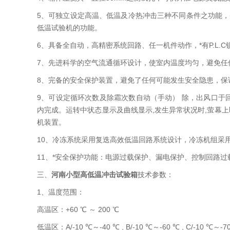
5、可独立设定高温、低温及冷热冲击三种不同条件之功能，
低温试验机的功能。
6、具备全自动，高精密系统回路、任一机件动作，*有P.L.C
7、先进科学的空气流通循环设计，使室内温度均匀，避免任
8、完备的安全保护装置，避免了任何可能发生安全隐患，保
9、可设定循环次数及除霜次数自动（手动） 除，出风口于
内完成。运转中状态显示及曲线显示,发生异常状况时,萤幕
机装置。
10、冷冻系统采用复迭高效低温回路系统设计，冷冻机组采用欧
11、*安全保护功能：电源过载保护、漏电保护、控制回路
三、
河南小型高低温冲击试验箱
技术参数：
1、温度范围：
高温区：+60 ℃ ～ 200 ℃
低温区：A/-10 ℃～-40 ℃ , B/-10 ℃～-60 ℃ , C/-10 ℃～-7