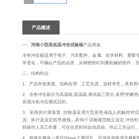
1
产品概述
一、
河南小型高低温冲击试验箱
产品用途:
冷热冲击箱适用于电子、汽车配件、金属、化学材料、塑胶
学变化，可确认产品的品质，从精密的IC到重机械的组件，
二、结构特点:
1、产品外形美观、结构合理、工艺先进、选材考究，具有简
2、冷热冲击箱分为高温箱,低温箱,测试箱三部分,采用*的
实现冷热冲击测试目的。
3、采用的计测装置, 控制器采用大型彩色液晶人机触控对话
况、执行及设定程序曲线。具96个试验规范独立设定,冲击时间9
轻操作人员工作量，可在任意时间自动启动﹑停止工作运行
4、箱体左侧具一直径50mm之测试孔，可供外加电源负载配