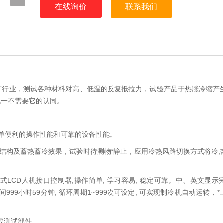
在线询价
联系我们
等行业，测试各种材料对高、低温的反复抵拉力，试验产品于热涨冷缩产
无一不需要它的认同。
单便利的操作性能和可靠的设备性能。
断热结构及蓄热蓄冷效果，试验时待测物*静止，应用冷热风路切换方式将冷
式LCD人机接口控制器,操作简单, 学习容易, 稳定可靠。中、英文显
99小时59分钟, 循环周期1~999次可设定, 可实现制冷机自动运转，
。
线测试部件。