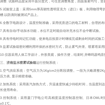
调整. 试验样品架采用平面分度式，可任意调整角度，四面落雾均匀，受
5.试验室上盖：采用5mm厚高韧性透明亚克力（进口）板，利用物理弯
槽.以防滴到被测试产品上。
6.全数字电路设计，温度控制准确，采用优质进口的电工材料，合理的布
7.具有自动/手动加水功能，水位不足时能自动补充水位不会中断试验。
8.具有停电时间记忆功能，使来电后按原计时继续完成剩余时间的试验
9.盐雾试验箱密封槽利用环保的水密封方式，防止雾气外泄。喷雾塔采
10.仪器采用人体工学设计，外形美观，操作方便，结束时,并蜂呜器鸣音
三、
济南盐水喷雾试验箱
运行控制系统：
1.空气供应系统：空气压力为1Kg/cm2分两段调整。一段为大略调整2Kg
压力表, 显示精密准确。
2.加热系统：采用蒸汽加热方式，升温速度快减少待机时间，当温度到
长使用寿命。
3.控制系统：采用厦门宇电公司高精度温度控制器控制、日本OML
±0.1℃。