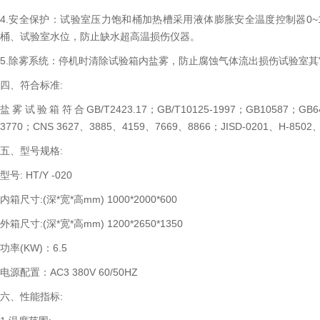
4.安全保护：试验室压力饱和桶加热槽采用液体膨胀安全温度控制器0~
桶、试验室水位，防止缺水超高温损伤仪器。
5.除雾系统：停机时清除试验箱内盐雾，防止腐蚀气体流出损伤试验室
四、符合标准:
盐雾试验箱符合GB/T2423.17；GB/T10125-1997；GB10587；GB646
3770；CNS 3627、3885、4159、7669、8866；JISD-0201、H-8502
五、型号规格:
型号: HT/Y -020
内箱尺寸:(深*宽*高mm) 1000*2000*600
外箱尺寸:(深*宽*高mm) 1200*2650*1350
功率(KW)：6.5
电源配置：AC3 380V 60/50HZ
六、性能指标: