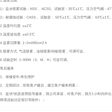
1.温度范围:
1）盐水喷雾试验；NSS 、ACSS。试验室：35℃±1℃。压力空气桶：47
2）耐腐蚀试验：CASS 。试验室： 50℃±1℃。压力空气桶： 63℃±1℃
2.温度均匀度: ≤±2℃
3.温度波动度: ≤±0.5℃
4.盐雾沉降量; 1~2ml/80cm2.h
5.喷雾方式: 气流喷雾，连续喷雾/间歇喷雾，可调可设。
6.试验定时: 1~9999（S、M、H）可设可调。
售后服务
1、保修壹年,终生维护
2、定期回访，听取客户建议，建立客户服务档案；
3、提供*的及使用指导服务，我公司承诺，对客户的，我方1小时内作
殊情况如法定假日等除外）；