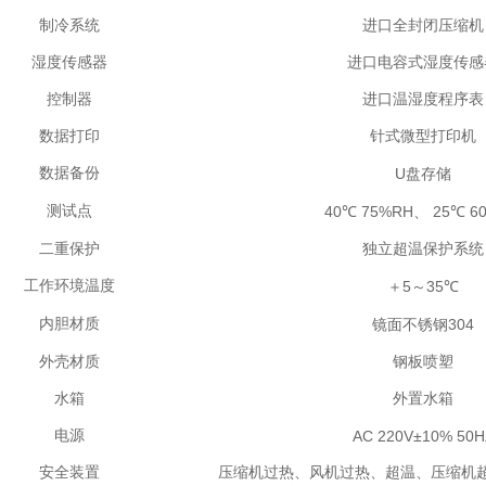
制冷系统
进口全封闭压缩机
湿度传感器
进口电容式湿度传感
控制器
进口温湿度程序表
数据打印
针式微型打印机
数据备份
U
盘存储
测试点
40
75%RH
25
6
℃
、
℃
二重保护
独立超温保护系统
工作环境温度
5
35
＋
～
℃
内胆材质
304
镜面不锈钢
外壳材质
钢板喷塑
水箱
外置水箱
电源
AC 220V±10% 50H
安全装置
压缩机过热、风机过热、超温、压缩机