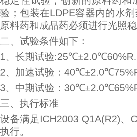
稳定性试验；创新的原料药和
验；包装在
LDPE
容器内的水剂
原料药和成品药必须进行光照稳
二、试验条件如下：
1
、长期试验
:25
℃±
2.0
℃
60%R
2
、加速试验：
40
℃±
2.0
℃
75%
3
、中期试验：
30
℃±
2.0
℃
65%
三、
执行标准
设备满足
ICH2003 Q1A(R2)
、
C
执行。