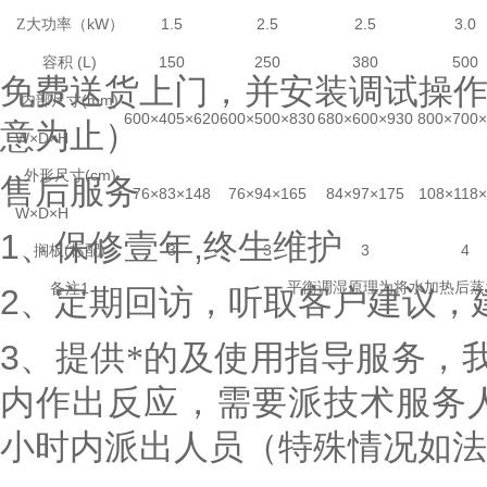
kW
1.5
2.5
2.5
3.0
Z大功率（
）
(L)
150
250
380
500
容积
免费送货上门，并安装调试操
(mm)
内部尺寸
600×405×620
600×500×830
680×600×930
800×700×
意为止）
W×D×H
(cm)
外形尺寸
售后服务
76×83×148
76×94×165
84×97×175
108×118×
W×D×H
1
、保修壹年
,
终生维护
(
)
3
3
3
4
搁板
标配
1
平衡调湿原理为将水加热后蒸
备注
2
、定期回访，听取客户建议，
3
、提供*的及使用指导服务，
内作出反应，需要派技术服务
小时内派出人员（特殊情况如法