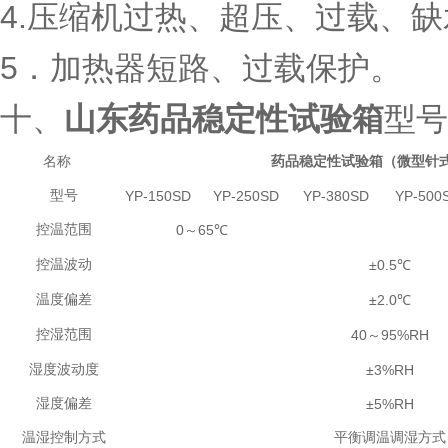
4.
压缩机过热、超压、过载、缺
5
．加热器短路、过载保护。
十、
山东药品稳定性试验箱
型号
名称
药品稳定性试验箱（微型针
型号
YP-150SD
YP-250SD
YP-380SD
YP-500
控温范围
0
65
～
℃
控温波动
±0.5
℃
温度偏差
±2.0
℃
控湿范围
40
95%RH
～
湿度波动度
±3%RH
湿度偏差
±5%RH
温湿控制方式
平衡调温调湿方式