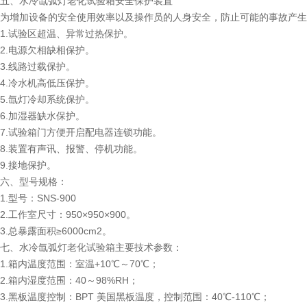
五、水冷氙弧灯老化试验箱安全保护装置
为增加设备的安全使用效率以及操作员的人身安全，防止可能的事故产生
1.试验区超温、异常过热保护。
2.电源欠相缺相保护。
3.线路过载保护。
4.冷水机高低压保护。
5.氙灯冷却系统保护。
6.加湿器缺水保护。
7.试验箱门方便开启配电器连锁功能。
8.装置有声讯、报警、停机功能。
9.接地保护。
六、型号规格：
1.型号：SNS-900
2.工作室尺寸：950×950×900。
3.总暴露面积≥6000cm2。
七、水冷氙弧灯老化试验箱主要技术参数：
1.箱内温度范围：室温+10℃～70℃；
2.箱内湿度范围：40～98%RH；
3.黑板温度控制：BPT 美国黑板温度，控制范围：40℃-110℃；