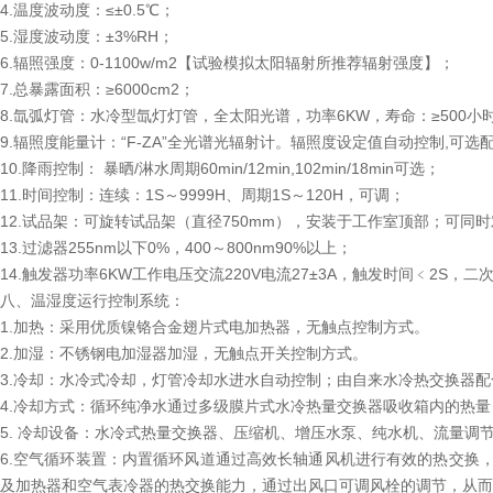
4.温度波动度：≤±0.5℃；
5.湿度波动度：±3%RH；
6.辐照强度：0-1100w/m2【试验模拟太阳辐射所推荐辐射强度】；
7.总暴露面积：≥6000cm2；
8.氙弧灯管：水冷型氙灯灯管，全太阳光谱，功率6KW，寿命：≥500小
9.辐照度能量计：“F-ZA”全光谱光辐射计。辐照度设定值自动控制,可选配3
10.降雨控制： 暴晒/淋水周期60min/12min,102min/18min可选；
11.时间控制：连续：1S～9999H、周期1S～120H，可调；
12.试品架：可旋转试品架（直径750mm），安装于工作室顶部；可同时
13.过滤器255nm以下0%，400～800nm90%以上；
14.触发器功率6KW工作电压交流220V电流27±3A，触发时间﹤2S，二
八、温湿度运行控制系统：
1.加热：采用优质镍铬合金翅片式电加热器，无触点控制方式。
2.加湿：不锈钢电加湿器加湿，无触点开关控制方式。
3.冷却：水冷式冷却，灯管冷却水进水自动控制；由自来水冷热交换器
4.冷却方式：循环纯净水通过多级膜片式水冷热量交换器吸收箱内的热
5. 冷却设备：水冷式热量交换器、压缩机、增压水泵、纯水机、流量调
6.空气循环装置：内置循环风道通过高效长轴通风机进行有效的热交换
及加热器和空气表冷器的热交换能力，通过出风口可调风栓的调节，从而