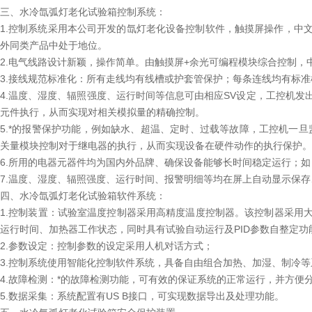
三、水冷氙弧灯老化试验箱控制系统：
1.控制系统采用本公司开发的氙灯老化设备控制软件，触摸屏操作，中
外同类产品中处于地位。
2.电气线路设计新颖，操作简单。由触摸屏+余光可编程模块综合控制
3.接线规范标准化：所有走线均有线槽或护套管保护；每条连线均有标
4.温度、湿度、辐照强度、运行时间等信息可由相应SV设定，工控机
元件执行，从而实现对相关模拟量的精确控制。
5.*的报警保护功能，例如缺水、超温、定时、过载等故障，工控机一旦
关量模块控制对于继电器的执行，从而实现设备在硬件动作的执行保护。
6.所用的电器元器件均为国内外品牌、确保设备能够长时间稳定运行；如
7.温度、湿度、辐照强度、运行时间、报警明细等均在屏上自动显示保
四、水冷氙弧灯老化试验箱软件系统：
1.控制装置：试验室温度控制器采用高精度温度控制器。该控制器采用
运行时间、加热器工作状态，同时具有试验自动运行及PID参数自整定功
2.参数设定：控制参数的设定采用人机对话方式；
3.控制系统使用智能化控制软件系统，具备自由组合加热、加湿、制冷
4.故障检测：*的故障检测功能，可有效的保证系统的正常运行，并方便
5.数据采集：系统配置有US B接口，可实现数据导出及处理功能。