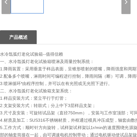
1
产品概述
水冷氙弧灯老化试验箱--值得信赖
一、水冷氙弧灯老化试验箱喷淋及雨量控制系统：
1.降雨装置：采用垂直于样品表面，呈锥形喷射的喷嘴，降雨强度和周
2.配备多个喷嘴，淋雨时间可编程进行控制，降雨间隔（断）可调，降雨强度可
3.喷淋循环*由程序控制，并可以在有光照或无光照下进行。
二、水冷氙弧灯老化试验箱支架系统：
1.样品安装方式：竖立平行于灯管；
2.支架安装方式：转鼓式；分上中下3层样品支架；
3.尺寸及安装：可旋转试品架（直径750mm），安装与工作室顶部；可
4.材质及加工：SUS316不锈钢材质，外框通过模具冲压成型，轴套
5.工作方式：顺时针方向旋转，试样架试样架以1r/min的速度围绕光
部的轴套筒接在一起，由可调速电机控制带动；通过电机驱动使试品架旋