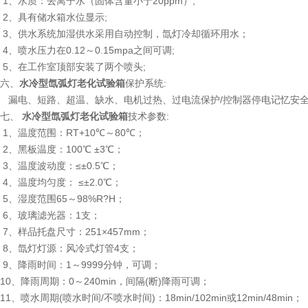
1、水质：去离子水（固体含量小于20ppm）;
2、具有储水箱水位显示;
3、供水系统加湿供水采用自动控制，氙灯冷却循环用水；
4、喷水压力在0.12～0.15mpa之间可调;
5、在工作室顶部安装了两个喷头;
六、
水冷型氙弧灯老化试验箱
保护系统:
漏电、短路、超温、缺水、电机过热、过电流保护/控制器停电记忆安
七、
水冷型氙弧灯老化试验箱
技术参数:
1、温度范围：RT+10℃～80℃；
2、黑板温度：100℃ ±3℃；
3、温度波动度：≤±0.5℃；
4、温度均匀度： ≤±2.0℃；
5、湿度范围65～98%R?H；
6、玻璃滤光器：1支；
7、样品托盘尺寸：251×457mm；
8、氙灯灯源：风冷式灯管4支；
9、降雨时间：1～9999分钟，可调；
10、降雨周期：0～240min，间隔(断)降雨可调；
11、喷水周期(喷水时间/不喷水时间)：18min/102min或12min/48min；