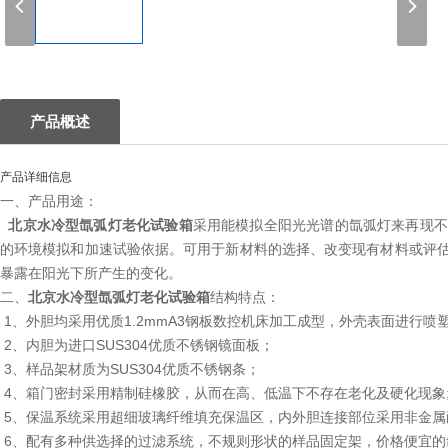
1
产品概述
产品详细信息
一、产品用途：
北京水冷型氙弧灯老化试验箱
采用能模拟全阳光光谱的氙弧灯来再现不
的环境模拟和加速试验依据。可用于新材料的选择、改变现有材料或评
暴露在阳光下所产生的变化。
二、
北京水冷型氙弧灯老化试验箱
结构特点：
1、外胆均采用优质1.2mmA3钢板数控机床加工成型，外壳表面进行喷
2、内胆为进口SUS304优质不锈钢镜面板；
3、样品架材质为SUS304优质不锈钢条；
4、箱门密封采用精制硅橡胶，从而在高、低温下不存在老化及硬化现象
5、保温系统采用超细玻璃纤维填充保温区，内外胆连接部位采用非金属
6、配有多种供选择的过滤系统，不规则形状的样品固定架，价格便宜的