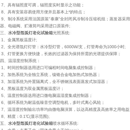
7、具有辐照度可调，辐照度实时显示之功能；
8、具有安装容易使用方便并且基本上*的特点；
9、制冷系统采用法国原装"泰康"全封闭风冷制冷压缩机组；蒸发器采
器、电磁阀、贮液筒均采用进口原装件;
三、
水冷型氙弧灯老化试验箱
光照系统:
1、金属黑板温度计;
2、全光谱氙灯灯管：水冷型灯管，6000W/支，灯管寿命为1000小时;
3、灯管更换方便快捷，长效的过滤器为保持所需的光谱提供保障；
四、温湿度控制系统：
1、时间控制器选用进口可编程时间电脑集成控制器；
2、加热系统为全独立系统，镍铬合金电加热式加热器；
3、加湿系统为外置隔离式，全不锈钢浅表面蒸发式加湿器；
4、黑板温度为双金属黑板温度计；
5、温度控制器选用进口微电脑温湿度集成控制器；
6、循环系统为耐温低噪音空调型电机，多叶式离心风轮；
7、温湿度控制输出功率均由微电脑演算，以达高精度及高效率之用电益
8、精度：0.1℃(显示范围);
五、
水冷型氙弧灯老化试验箱
喷水循环系统: