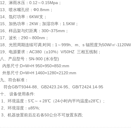
12、淋雨水压：0.12～0.15Mpa；
13、喷水嘴孔径：Ф0.8mm；
14、氙灯功率：6KW/支；
15、加热功率：2KW；加湿功率：1.5KW；
16、样品架与灯距离：300~375mm；
17、波长：290～800nm；
18、光照周期连续可调,时间：1～999h、m、s 辐照度为50W/㎡-1120
19、电源要求：AC380（±10%）V/50HZ 三相五线制；
八、产品型号：SN-900 (水冷型)
内形尺寸:D×W×H 950×950×850:mm
外形尺寸:D×W×H 1460×1280×2120:mm
九、符合标准：
符合GB/T9344-88、GB2423.24-95、GB/T2424.14-95
十、 设备使用条件:
1、环境温度：5℃～＋28℃（24小时内平均温度≤28℃）;
2、环境湿度：≤85%;
3、机器放置前后左右各50公分不可放置东西;