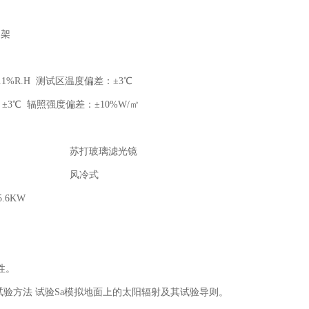
品架
.1%R.H 测试区温度偏差：±3℃
±3℃ 辐照强度偏差：±10%W/㎡
苏打玻璃滤光镜
风冷式
.6KW
候性。
环境试验 第2部分试验方法 试验Sa模拟地面上的太阳辐射及其试验导则。