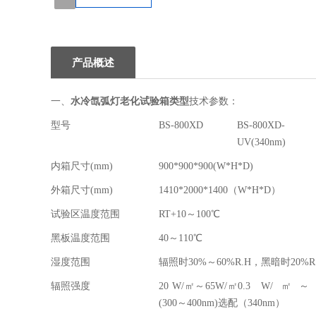
1
产品概述
一、
水冷氙弧灯老化试验箱类型
技术参数：
型号
BS-800XD
BS-800XD-
UV(340nm)
内箱尺寸(mm)
900*900*900(W*H*D)
外箱尺寸(mm)
1410*2000*1400（W*H*D）
试验区温度范围
RT+10～100℃
黑板温度范围
40～110℃
湿度范围
辐照时30%～60%R.H，黑暗时20%R.
辐照强度
20 W/㎡～65W/㎡
0.3 W/㎡～
(300～400nm)选配
（340nm）