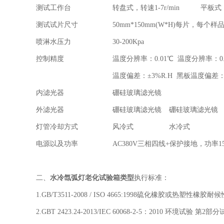
测试工作台
转盘式，转速1-7r/min
平板式
测试试片尺寸
50mm*150mm(W*H)每片，每个样
喷淋水压力
30-200Kpa
控制精度
温度分辨率：0.01℃ 温度分辨率：0
温度偏差：±3%R.H 黑板温度偏差：
内滤光器
硼硅玻璃滤光镜
外滤光器
硼硅玻璃滤光镜
硼硅玻璃滤光镜
灯管冷却方式
风冷式
水冷式
电源以及功率
AC380V三相四线+保护接地，功率15
二、
水冷氙弧灯老化试验箱类型
执行标准：
1.GB/T3511-2008 / ISO 4665:1998硫化橡胶或热塑性橡胶耐
2.GBT 2423.24-2013/IEC 60068-2-5：2010 