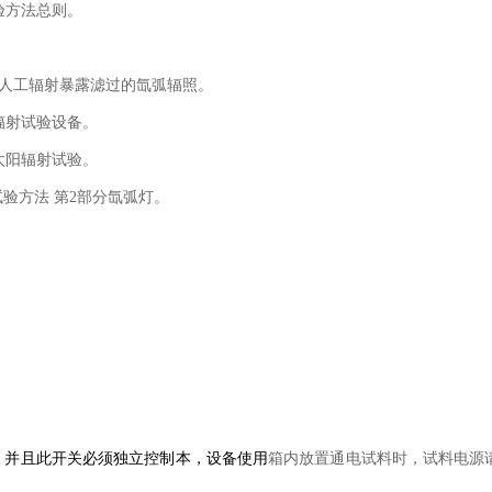
露试验方法总则。
工气候老化和人工辐射暴露滤过的氙弧辐照。
太阳辐射试验设备。
分：太阳辐射试验。
光源暴露试验方法 第2部分氙弧灯。
，并且此开关必须独立控制本，设备使用
箱内放置通电试料时，试料电源