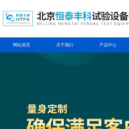
网站首页
关于我们
产品中心