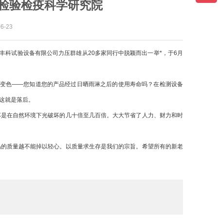
检验检疫科学研究院
-23
丰科试验设备有限公司力压群雄从20多家同行中脱颖而出一举*，于6月
变色——您知道您的产品经过日晒雨淋之后的使用寿命吗？在检测设备
这就是落后。
是在自然环境下光破坏的几十倍至几百倍。大大节省了人力、财力和时
的质量越不能掉以轻心。以质量求生存是我们的宗旨。希望所有的新老