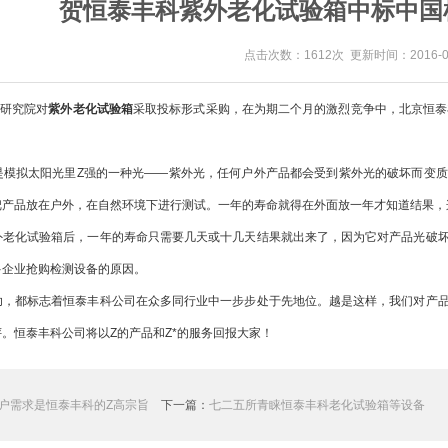
贺恒泰丰科紫外老化试验箱中标中国
点击次数：1612次 更新时间：2016-06
研究院对
紫外老化试验箱
采取投标形式采购，在为期二个月的激烈竞争中，北京恒泰
模拟太阳光里Z强的一种光——紫外光，任何户外产品都会受到紫外光的破坏而变质
把产品放在户外，在自然环境下进行测试。一年的寿命就得在外面放一年才知道结果，
老化试验箱后，一年的寿命只需要几天或十几天结果就出来了，因为它对产品光破坏
多企业抢购检测设备的原因。
，都标志着恒泰丰科公司在众多同行业中一步步处于先地位。越是这样，我们对产品
。恒泰丰科公司将以Z的产品和Z*的服务回报大家！
户需求是恒泰丰科的Z高宗旨
下一篇：
七二五所青睐恒泰丰科老化试验箱等设备