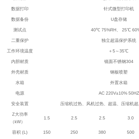
数据打印
针式微型打印机
数据备份
U盘存储
测试点
40℃ 75%RH、 25℃ 60
二重保护
独立超温保护系统
工作环境温度
＋5～35℃
内胆材质
镜面不锈钢304
外壳材质
钢板喷塑
水箱
外置水箱
电源
AC 220V±10% 50H
安全装置
压缩机过热、风机过热、超温、压缩机超
Z大功率
1.5
2.5
2.5
3.0
（kW）
容积 (L)
150
250
380
500