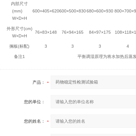
内部尺寸
(mm)
600×405×620
600×500×830
680×600×930
800×700×
W×D×H
外形尺寸(cm)
76×83×148
76×94×165
84×97×175
108×118×
W×D×H
搁板(标配)
3
3
3
4
备注1
平衡调湿原理为将水加热后蒸
产品：
您的单位：
您的姓名：