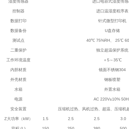
湿度传感器
进口电容式湿度传感
控制器
进口温湿度程序表
数据打印
针式微型打印机
数据备份
U盘存储
测试点
40℃ 75%RH、 25℃ 6
二重保护
独立超温保护系统
工作环境温度
＋5～35℃
内胆材质
镜面不锈钢304
外壳材质
钢板喷塑
水箱
外置水箱
电源
AC 220V±10% 50H
安全装置
压缩机过热、风机过热、超温、压缩机
Z大功率（kW）
1.5
2.5
2.5
3.0
容积 (L)
150
250
380
500