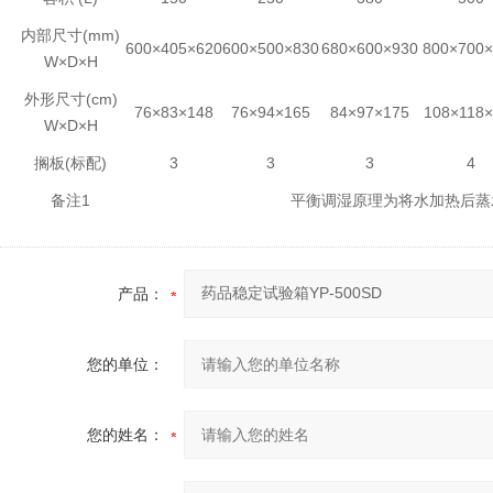
内部尺寸(mm)
600×405×620
600×500×830
680×600×930
800×700×
W×D×H
外形尺寸(cm)
76×83×148
76×94×165
84×97×175
108×118×
W×D×H
搁板(标配)
3
3
3
4
备注1
平衡调湿原理为将水加热后蒸
产品：
您的单位：
您的姓名：