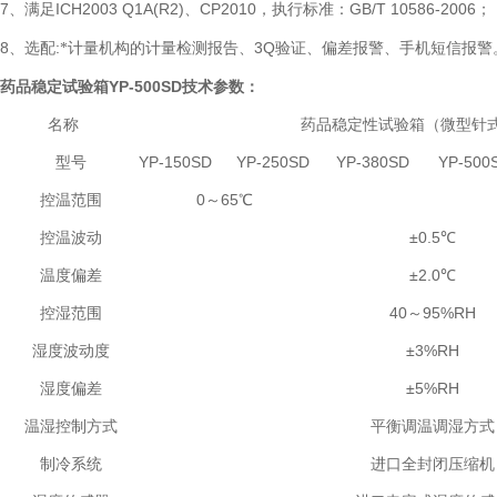
7
ICH2003 Q1A(R2)
CP2010
GB/T 10586-2006
、满足
、
，执行标准：
；
8
:
3Q
、选配
*计量机构的计量检测报告、
验证、偏差报警、手机短信报警
药品稳定试验箱YP-500SD
技术参数：
名称
药品稳定性试验箱（微型针
型号
YP-150SD
YP-250SD
YP-380SD
YP-500
控温范围
0～65℃
控温波动
±0.5℃
温度偏差
±2.0℃
控湿范围
40～95%RH
湿度波动度
±3%RH
湿度偏差
±5%RH
温湿控制方式
平衡调温调湿方式
制冷系统
进口全封闭压缩机