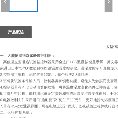
1
产品概述
大型恒
一、
大型恒温恒湿试验箱
控制器：
1.高低温交变湿热试验箱控制器采用全进口LCD数显按键显示屏，英文界面
或进口日本“OYO”数显触摸按键温度湿度控制仪。温湿度控制可直接显
2.控制器可编程，记忆容量120组，每个程序Z大999段。
3.资料及试验条件输入后，控制器具有锁定功能，避免人为触摸而改变温
4.控制器具有P.I.D自动演算的功能，可将温度湿度变化条件立即修正
5.可选配打印机。能打印记录设定参数和扫描出温度湿度变化曲线。4~20
6.电器控制主件采用进口“施耐德”及“梅兰日兰”元件，更好地控制温度湿
7.具有RS-232通讯界面，可在电脑上设计程式，监视试验过程并执行自
二、运行控制系统：