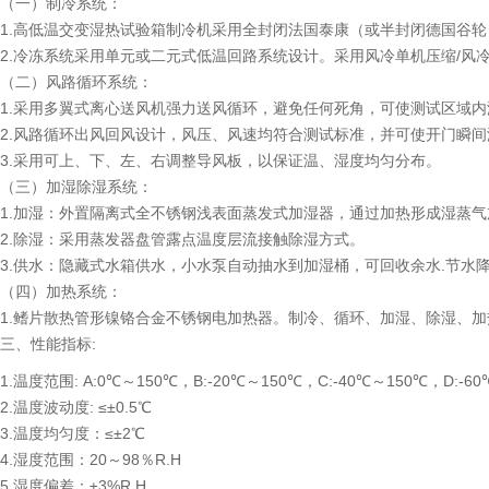
（一）制冷系统：
1.高低温交变湿热试验箱制冷机采用全封闭法国泰康（或半封闭德国谷
2.冷冻系统采用单元或二元式低温回路系统设计。采用风冷单机压缩/风
（二）风路循环系统：
1.采用多翼式离心送风机强力送风循环，避免任何死角，可使测试区域
2.风路循环出风回风设计，风压、风速均符合测试标准，并可使开门瞬
3.采用可上、下、左、右调整导风板，以保证温、湿度均匀分布。
（三）加湿除湿系统：
1.加湿：外置隔离式全不锈钢浅表面蒸发式加湿器，通过加热形成湿蒸
2.除湿：采用蒸发器盘管露点温度层流接触除湿方式。
3.供水：隐藏式水箱供水，小水泵自动抽水到加湿桶，可回收余水.节水
（四）加热系统：
1.鳍片散热管形镍铬合金不锈钢电加热器。制冷、循环、加湿、除湿、
三、性能指标:
1.温度范围: A:0℃～150℃，B:-20℃～150℃，C:-40℃～150℃，D:-6
2.温度波动度: ≤±0.5℃
3.温度均匀度：≤±2℃
4.湿度范围：20～98％R.H
5.湿度偏差：±3%R.H