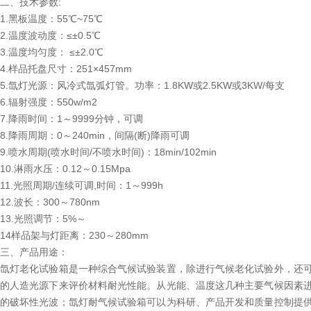
二、技术参数:
1.黑板温度：55℃~75℃
2.温度波动度：≤±0.5℃
3.温度均匀度： ≤±2.0℃
4.样品托盘尺寸：251×457mm
5.氙灯光源：风冷式氙弧灯管。功率：1.8KW或2.5KW或3KW/每支
6.辐射强度：550w/m2
7.降雨时间：1～9999分钟，可调
8.降雨周期：0～240min，间隔(断)降雨可调
9.喷水周期(喷水时间/不喷水时间)：18min/102min
10.淋雨水压：0.12～0.15Mpa
11.光照周期/连续可调,时间：1～999h
12.波长：300～780nm
13.光照调节：5%～
14样品架与灯距离：230～280mm
三、产品用途：
氙灯老化试验箱是一种综合气候试验装置，除进行气候老化试验外，还
的人造光源下来评价材料耐光性能。从光能、温度这几种主要气候因素
的破坏性光波；氙灯耐气候试验箱可以为科研、产品开发和质量控制提