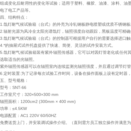
组成变化后耐用性的变化等试验；适用于塑料、橡胶、油漆、涂料、油
电了电工产品等。
四、结构特点：
1.氙灯耐气候试验箱（台式）的外壳为冷轧钢板静电喷塑或优质不锈钢
2.辐射光源为风冷全太阳光谱氙灯，辐照强度自动跟踪，黑板温度可精
3.氙灯耐气候试验箱（台式）的控制器可根据用户自行的需要选择进口
4.*的抽屉式试件托盘提供了快速、简便、灵活的试件安装方式。
5.氙灯耐气候试验箱装有紫外辐照传感器，它可以对因灯管老化或任何
选取适当的光辐照。
紫外辐照传感器可以在辐照室内连续监测光辐照强度，并且通过调节灯管
6.定时装置:为了记录每次试验工作时间，设备在操作面板上设有定时器
五、型号规格：
型号：SNT-66
工作室尺寸：320×500×300 mm
辐照面积：1200cm2 (300mm × 400 mm)
功率：≤4.5KW
电源配置：AC1 220V 60/50HZ
免费送货上门，并安装调试操作介绍。（直到需方员工独立操作并满意为