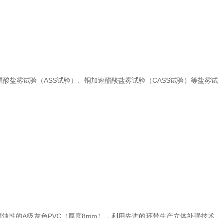
ASS
CASS
醋酸盐雾试验（
试验）、铜加速醋酸盐雾试验（
试验）等盐雾试
A
PVC
8mm
腐蚀性的
级灰色
（厚度
），利用先进的环带生产立体补强技术