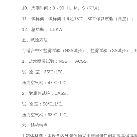
10
0
99 H
M
S
、周期时间：
～
、
、
（可调）
11
15
30
、试样架：试样架可满足
℃～
℃倾斜试验（两层）；
12
1.5KW
、总功率：
五、
试验方法
NSS
SS
可适合中性盐雾试验（
试验）、盐雾试验（
试验）、
1
NSS
ACSS
、盐水喷雾试验；
、
。
35
1
试
验
室：
℃±
℃。
47
1
压力空气桶：
℃±
℃。
2
CASS
、耐腐蚀试验：
。
50
1
试
验
室：
℃±
℃。
63
1
压力空气桶：
℃±
℃。
六、
结构特点
1.
箱体材料：本设备内外箱体均采用德国进口耐高温高湿高