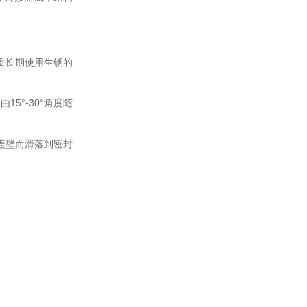
质长期使用生锈的
15
-30
品由
°
°角度随
盖壁而滑落到密封