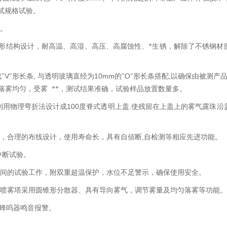
试规格试验。
。
形结构设计，耐高温、高湿、高压、高腐蚀性、*生锈，解除了不锈钢材
V
,
10mm
O
,
"
"形长条
与透明玻璃直经为
的"
"形长条搭配
以确保由被测产
落雾均匀，受雾
**，测试结果准确，试验样品放置数量多。
100
.
利用物理弯折法设计成
度脊式透明上盖
使残留在上盖上的雾气露珠沿
,
料，合理的布线设计，使用寿命长，具有自侦断
自检测等相应先进功能。
中断试验。
间的试验工作，附双重超温保护，水位不足警示，确保使用安全。
喷雾塔采用圆锥形分散器、具有导向雾气，调节雾量及均匀落雾等功能。
蜂呜器鸣音报警。