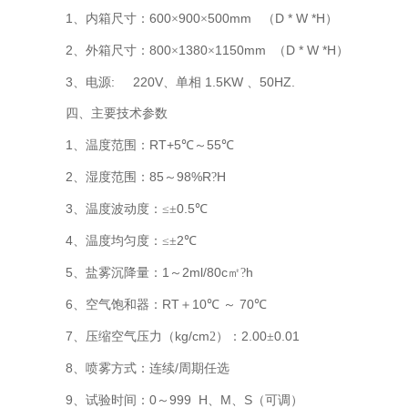
1
600
900
500mm
D * W *H
、内箱尺寸：
×
×
（
）
2
800
1380
1150mm
D * W *H
、外箱尺寸：
×
×
（
）
3
: 220V
1.5KW
50HZ.
、电源
、单相
、
四、主要技术参数
1
RT+5
55
、温度范围：
℃～
℃
2
85
98%R
H
、湿度范围：
～
?
3
0.5
、温度波动度：≤±
℃
4
2
、温度均匀度：≤±
℃
5
1
2ml/80c
h
、盐雾沉降量：
～
㎡?
6
RT
10
70
、空气饱和器：
＋
℃
～
℃
7
kg/cm
2.00
0.01
、压缩空气压力（
2）：
±
8
/
、喷雾方式：连续
周期任选
9
0
999 H
M
S
、试验时间：
～
、
、
（可调）