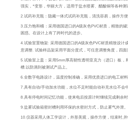
强实，*变形，华丽大方，适用于盐水喷雾、醋酸铜等各种测
2.
试药补充瓶：隐藏一体式试药补充瓶，清洗容易，操作方便
3.
A
PVC
压力饱和桶：采用德国进口的
级灰色
材质，精致的罐
困惑。在设计上有了跨时代的进步。
4.
:
A
PVC
试验室置物架
采用德国进口的
级灰色
材质精致设计成
.
意调整
试验样品架采用平面分度式，可任意调整角度，四面
5.
5mm
试验室上盖：采用
厚高韧性透明亚克力（进口）板，
.
槽
以防滴到被测试产品上。
6.
全数字电路设计，温度控制准确，采用优质进口的电工材
7.
/
具有自动
手动加水功能，水位不足时能自动补充水位不会
8.
具有停电时间记忆功能，使来电后按原计时继续完成剩余时
9.
盐雾试验箱密封槽利用环保的水密封方式，防止雾气外泄。
10.
,
仪器采用人体工学设计，外形美观，操作方便，结束时
并