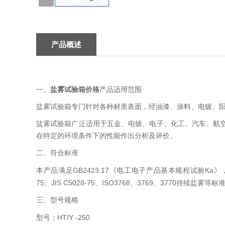
1
产品概述
盐雾试验箱价格
一、
产品适用范围
盐雾试验箱专门针对各种材质表面，经油漆、涂料、电镀、
盐雾试验箱广泛适用于五金、电镀、电子、化工、汽车、航
在特定的环境条件下的性能作出分析及评价。
二、符合标准
GB2423.17
Ka
本产品满足
《电工电子产品基本规程试验
》
75
JIS C5028-75
ISO3768
3769
3770
、
、
、
、
持续盐雾等标
三、
型号规格
HT/Y -250
型号：