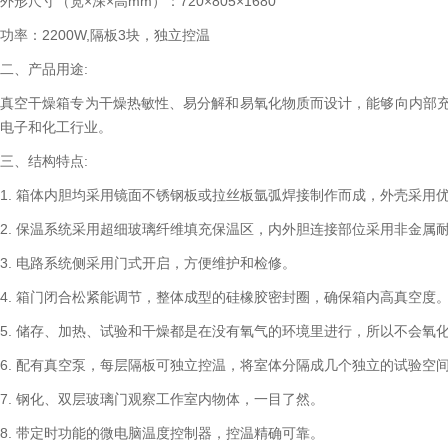
外形尺寸（宽×深×高mm）：720×805×1680
功率：2200W,隔板3块，独立控温
二、产品用途:
真空干燥箱专为干燥热敏性、易分解和易氧化物质而设计，能够向内部
电子和化工行业。
三、结构特点:
1. 箱体内胆均采用镜面不锈钢板或拉丝板氩弧焊接制作而成，外壳采用
2. 保温系统采用超细玻璃纤维填充保温区，内外胆连接部位采用非金属
3. 电路系统侧采用门式开启，方便维护和检修。
4. 箱门闭合松紧能调节，整体成型的硅橡胶密封圈，确保箱内高真空度
5. 储存、加热、试验和干燥都是在没有氧气的环境里进行，所以不会氧
6. 配有真空泵，每层隔板可独立控温，将室体分隔成几个独立的试验空
7. 钢化、双层玻璃门观察工作室内物体，一目了然。
8. 带定时功能的微电脑温度控制器，控温精确可靠。