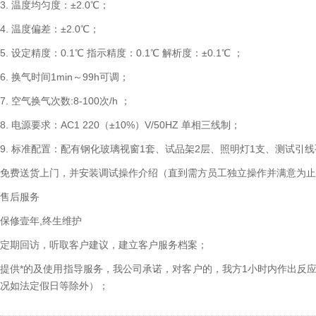
3. 温度均匀度：±2.0℃；
4. 温度偏差：±2.0℃；
5. 设定精度：0.1℃ 指示精度：0.1℃ 解析度：±0.1℃ ；
6. 换气时间1min～99h可调；
7. 空气换气次数:8-100次/h ；
8. 电源要求：AC1 220（±10%）V/50HZ 单相三线制；
9. 标准配置：配有钢化玻璃视窗1套、试品架2层、照明灯1支、测试引线
免费送货上门，并安装调试操作介绍（直到需方员工独立操作并满意为止
售后服务
保修壹年,终生维护
定期回访，听取客户建议，建立客户服务档案；
提供*的及使用指导服务，我公司承诺，对客户的，我方1小时内作出反
况如法定假日等除外）；