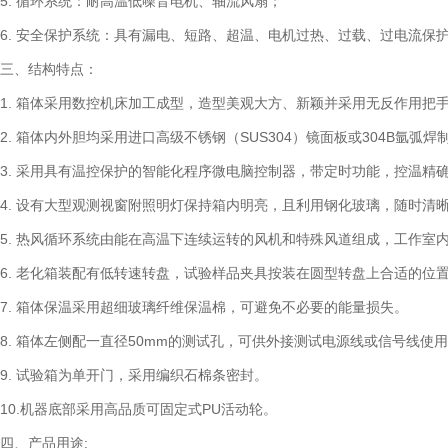
5. 循环系统：耐高温低噪音电机、轴流风扇；
6. 安全保护系统：具有漏电、短路、超温、电机过热、过载、过电流保
三、结构特点：
1. 箱体采用数控机床加工成型，造型美观大方、新颖并采用无反作用把
2. 箱体内外胆均采用进口高级不锈钢（SUS304）镜面板或304B氩
3. 采用具有温控保护的智能化程序微电脑控制器，带定时功能，控温精
4. 设有大型观测视窗附照明灯保持箱内明亮，且利用钢化玻璃，随时清
5. 热风循环系统由能在高温下连续运转的风机和特殊风道组成，工作室
6. 老化箱装配有低转速转盘，试验样品夹具按装在圆型转盘上合适的位
7. 箱体保温采用超细玻璃纤维保温棉，可避免不必要的能量损失。
8. 箱体左侧配一直径50mm的测试孔，可供外接测试电源线或信号线使
9. 试验箱为单开门，采用编织石棉条密封。
10.机器底部采用高品质可固定式PU活动轮。
四、产品用途: