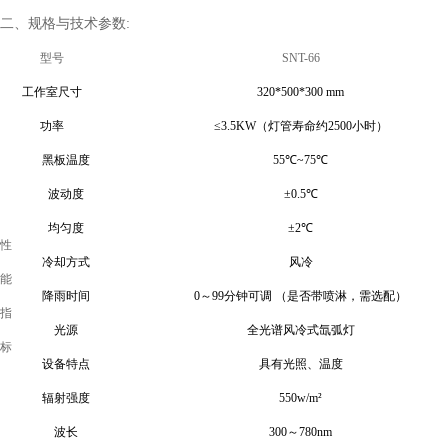
二、
规格与技术参数:
型号
SNT-66
工作室尺寸
320*500*300 mm
功率
≤3.5KW（灯管寿命约2500小时）
黑板温度
55℃~75℃
波动度
±0.5
℃
均匀度
±2
℃
性
冷却方式
风冷
能
降雨时间
0～99分钟可调 （是否带喷淋，需选配）
指
光源
全光谱
风冷式氙弧灯
标
设备特点
具有光照、温度
辐射强度
550w/m²
波长
300～780nm