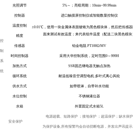
光照调节
5%～
；
亮暗周期：10min~99.99min
控制器
进口触摸屏控制仪或智能数显控制仪
温度控制
±0.01
℃
，使用一块金属体表面镀铬为黑色模块体，然后把传感器
面来测试有效温度；来代表组件温度（配送二块黑色模块
精度
控
传感器
铂金电阻.PT100Ω/MV
制
时间控制器
采用大华控制系统，定时范围0～999H
系
加热方式
SSR固态继电器无触点加热
统
循环系统
耐温低噪音空调型电机.多叶式离心风轮
供水方式
如带喷淋，自带补水功能
水位控制
不锈钢液位器
水箱
外置固定式水箱5L
电源超载、短路保护 ；接地保护 ；超温保护；缺水保护
安全保护
为保护设备,所有报警均会自动切断电源，并发出声讯提示