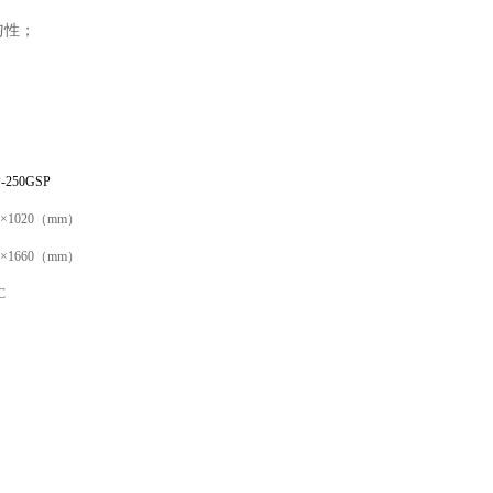
匀性；
。
-250GSP
0×1020
（mm）
0×1660
（mm）
C