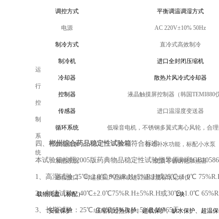
调控
方式
平衡调温调湿方式
电源
AC 220V±10% 50Hz
制冷方式
直冷式高效制冷
制冷机
进口全封闭压缩机
运
冷却器
散热片风冷式冷却器
行
控制器
液晶触摸屏控制器（韩国TEMI880
控
传感器
进口温湿度变送器
制
循环系统
低噪音电机，不锈钢多翼式离心风轮，合理
系
郴州综合药品稳定性试验箱
四、
符合标准
：
加湿供水
自动补水功能，标配小水泵
统
本试验箱按照2005版药典物品稳定性试验指导原则和GB10586-2
加热系统
优质不锈钢电加热器
1、高湿试验:25℃±2.0℃ 90%R.H±5%R.H或25℃±1.0℃ 75%R.
通信接口
可连接国产品牌或进口温湿度有纸记录仪
2、加速试验：40℃±2.0℃75%R.H±5%R.H或30℃±1.0℃ 65%R.
载物托盘（标配）
2块
3、长期试验：25℃±2.0℃65%R.H±5%R.H/365天
安全
保护
压缩机过热保护、超载保护、缺水保护、超温保