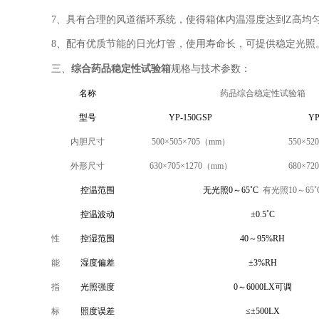
7、具有合理的风道循环系统，使得箱体内温湿度达到Z高均
8、配有优质节能的日光灯管，使用寿命长，可提供稳定光照
综合药品稳定性试验箱
三、
规格与技术参数：
名称
药品综合稳定性试验箱
型号
YP-150GSP
YP
内胆尺寸
500×505×705
（mm）
550×52
外形尺寸
630×705×1270
（mm）
680×72
控温范围
无光照
0～65
˚
C
有光照
10
～
65
˚
控温波动
±0.5
˚
C
性
控湿范围
40～95%RH
能
湿度偏差
±3%RH
指
光照强度
0～6000LX可调
标
照度误差
≤±500LX