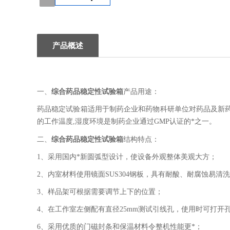
1
产品概述
综合药品稳定性试验箱
一、
产品用途：
药品稳定试验箱适用于制药企业和药物科研单位对药品及新
的工作温度,湿度环境是制药企业通过GMP认证的*之一。
综合药品稳定性试验箱
二、
结构特点：
1、采用国内*新圆弧型设计，使设备外观整体美观大方；
2、内室材料使用镜面SUS304钢板，具有耐酸、耐腐蚀易清
3、样品架可根据需要调节上下的位
4、在工作室左侧配有直径25mm测试引线孔
6、采用优质的门磁封条和保温材料令整机性能更*；