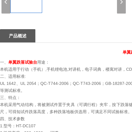
1
产品概述
单翼
一、
单翼跌落试验台
用途：
本机适用于行动（手机）,手机锂电池,对讲机，电子词典，楼寓对讲，CD/
二、适用标准:
UL 1642、UL 2054；QC-T744-2006；QC-T743-2006；GB-18287-200
等测试标准。
三、特点：
本机采用气动结构，将被测试件置于夹具（可调行程）夹牢，按下跌落
尺，可得知试件跌落高度，多种跌落地板供选用，可满足不同试验标准。
四、技术参数
1.型号：HT-DC107