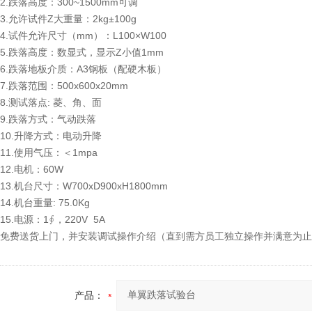
2.跌落高度：300~1500mm可调
3.允许试件Z大重量：2kg±100g
4.试件允许尺寸（mm）：L100×W100
5.跌落高度：数显式，显示Z小值1mm
6.跌落地板介质：A3钢板（配硬木板）
7.跌落范围：500x600x20mm
8.测试落点: 菱、角、面
9.跌落方式：气动跌落
10.升降方式：电动升降
11.使用气压：＜1mpa
12.电机：60W
13.机台尺寸：W700xD900xH1800mm
14.机台重量: 75.0Kg
15.电源：1∮，220V 5A
免费送货上门，并安装调试操作介绍（直到需方员工独立操作并满意为止
产品：