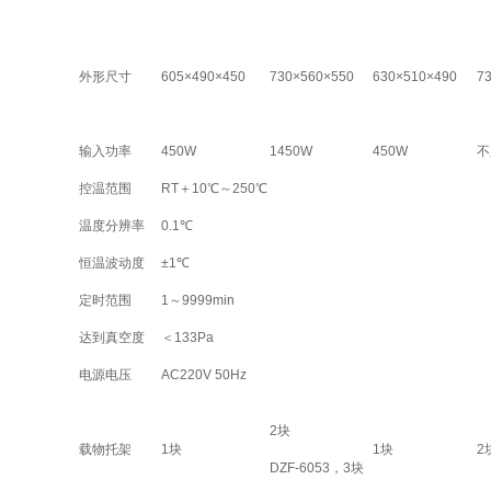
外形尺寸
605×490×450
730×560×550
630×510×490
7
输入功率
450W
1450W
450W
不
控温范围
RT
＋10℃～250℃
温度分辨率
0.1
℃
恒温波动度
±1℃
定时范围
1
～9999min
达到真空度
＜133Pa
电源电压
AC220V 50Hz
2
块
载物托架
1
块
1
块
2
DZF-6053
，3块