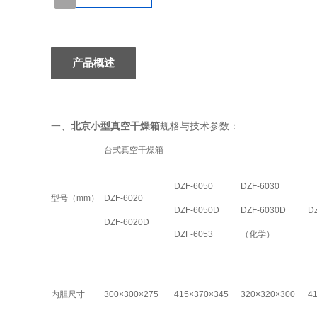
1
产品概述
一、
北京小型真空干燥箱
规格与技术参数：
台式真空干燥箱
DZF-6050
DZF-6030
型号（mm）
DZF-6020
DZF-6050D
DZF-6030D
D
DZF-6020D
DZF-6053
（化学）
内胆尺寸
300×300×275
415×370×345
320×320×300
4