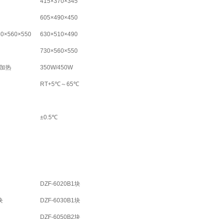
415×370×345
605×490×450
30×560×550
630×510×490
730×560×550
加热
350W/450W
RT+5
℃～65℃
±0.5℃
DZF-6020B1
块
块
DZF-6030B1
块
DZF-6050B2
块