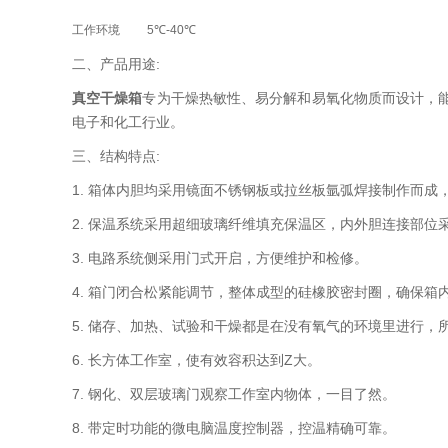
工作环境
5
℃-40℃
二、产品用途:
真空干燥箱
专为干燥热敏性、易分解和易氧化物质而设计，
电子和化工行业。
三、结构特点:
1. 箱体内胆均采用镜面不锈钢板或拉丝板氩弧焊接制作而
2. 保温系统采用超细玻璃纤维填充保温区，内外胆连接部
3. 电路系统侧采用门式开启，方便维护和检修。
4. 箱门闭合松紧能调节，整体成型的硅橡胶密封圈，确保箱
5. 储存、加热、试验和干燥都是在没有氧气的环境里进行，
6. 长方体工作室，使有效容积达到Z大。
7. 钢化、双层玻璃门观察工作室内物体，一目了然。
8. 带定时功能的微电脑温度控制器，控温精确可靠。