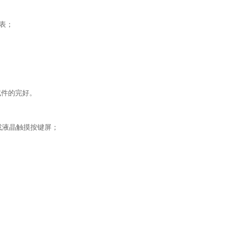
仪表；
试件的完好。
或液晶触摸按键屏；