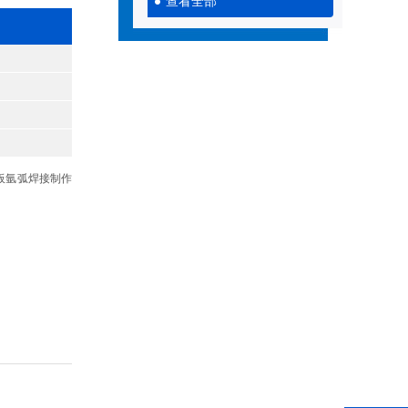
查看全部
板氩弧焊接制作