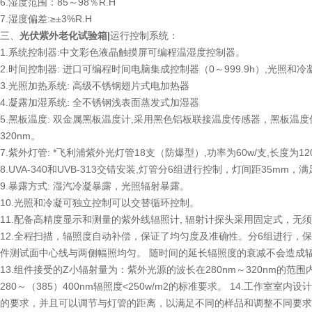
6.湿度范围：85～98％R.H
7.湿度偏差:≥±3%R.H
三、
光伏紫外老化试验箱|
运行控制系统：
1.系统控制器:中文彩色液晶触摸屏可编程温湿度控制器。
2.时间控制器: 进口可编程时间电脑集成控制器（0～999.9h）,光
3.光照加热系统: 高级不锈钢翅片式电加热器
4.凝露加湿系统: 全不锈钢浅表面蒸发式加湿器
5.黑板温度: 双金属黑板温度计,采用黑色铝板联接温度传感器，黑板温度仪表控制加
320nm。
7.紫外灯管: *飞利浦紫外光灯管18支（防爆型）,功率为60w/支,长度为1
8.UVA-340和UVB-313交错安装,灯管分6组进行控制，灯间距35mm
9.暴露方式: 湿汽冷凝暴露，光照辐射暴露。
10.光照和冷凝可独立控制可以交替循环控制。
11.配备高精度显示和测量的紫外线辐照计, 辐射计探头采用固定式，
12.全程扫描，辐照度自动补偿，保证了均匀度及准确性。分6组进行，保证28
件测试面中心线与两侧幅照均匀。 随时间的延长辐照度的衰减不会造成
13.组件接受的Z小辐射量为：紫外光源的波长在280nm～320nm的范围内7.
280～（385）400nm辐照度<250w/m2的标准要求。 14.工
的要求，并且可以调节与灯管的距离，以满足不同的样品和调整不同要求