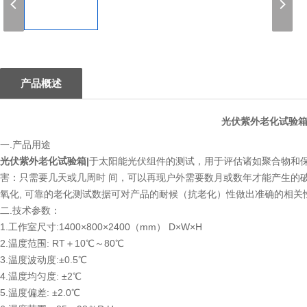
1
产品概述
光伏紫外老化试验箱
一.产品用途
光伏紫外老化试验箱|
于太阳能光伏组件的测试，用于评估诸如聚合物和
害：只需要几天或几周时 间，可以再现户外需要数月或数年才能产生的
氧化, 可靠的老化测试数据可对产品的耐候（抗老化）性做出准确的相
二.技术参数：
1.工作室尺寸:1400×800×2400（mm） D×W×H
2.温度范围: RT＋10℃～80℃
3.温度波动度:±0.5℃
4.温度均匀度: ±2℃
5.温度偏差: ±2.0℃