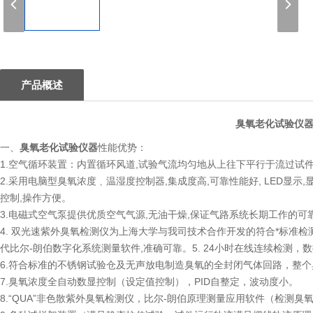
1
产品概述
臭氧老化试验仪器
一、
臭氧老化试验仪器
性能优势：
1.空气循环装置：内置循环风道
,试验气流均匀地从上往下平行于流过试件
2.采用电脑型臭氧浓度﹑温湿度控制器
,集成度高,可靠性能好, LED显示
控制,操作方便。
3.电磁式空气泵提供优质空气气源
,无油干燥,保证气路系统长期工作的可
4. 双光速紫外臭氧检测仪为上海大学与我司技术合作开发的符合*标准检
代比尔-朗伯数字化系统测量软件,准确可靠。
5. 24小时在线连续检测，
6.符合标准的不锈钢试验仓及无声放电制造臭氧的全封闭气体回路，整
7.臭氧浓度全自动数显控制（设定值控制），
PID自整定，波动度小。
8.“
QUA”非色散紫外臭氧检测仪，比尔-朗伯原理测量应用软件（检测臭