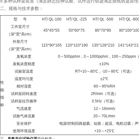
9.多种试样架装置（满足静态拉伸试验、试件运行轨迹满足摆线轨迹原
二、规格与技术参数：
型
号
HT/ QL-100
HT/ QL -225
HT/ QL -500
HT/ QL -80
工作室尺寸
45*45*55
50*60*75
80*70*90
80*100*10
（深
*宽*高cm）
外形尺寸
115*90*165
120*110*190
135*128*210
141*143*21
（深
*宽*高cm）
臭氧浓度
0～
500pphm，0～1000pphm，100～250pp
臭氧浓度精度
±
10%
试验室温度
RT+10～
80℃，-10～80℃（可选）
温度均匀度
±2℃
性
相对湿度
60～
95%RH
能
试样架回转速度
2R/min（可选）
指
试样架拉升频率
0.5Hz（可选）
标
气流速度
12～
16mm/s
试验气体流量
20～
70L/min
安全保护
电源
/控制回路超载、短路；超温、电机过载；声
使用环境温度
+10～
+25℃
三、
臭氧老化试验仪器
符合标准：