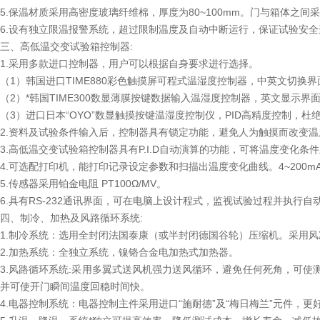
5.保温材质采用高密度玻璃纤维棉，厚度为80~100mm。门与箱体之
6.设有独立限温报警系统，超过限制温度及自动中断运行，保证试验安
三、高低温交变试验箱控制器:
1.采用多款进口控制器，用户可以根据自身要求进行选择。
（1）韩国进口TIME880彩色触摸屏可程式温湿度控制器，中英文切换
（2）*韩国TIME300数显薄膜按键数据输入温湿度控制器，英文显示界
（3）进口日本“OYO”数显触摸按键温湿度控制仪，PID高精度控制，
2.资料及试验条件输入后，控制器具有锁定功能，避免人为触摸而改变温
3.高低温交变试验箱控制器具有P.I.D自动演算的功能，可将温度变化
4.可选配打印机，能打印记录设定参数和扫描出温度变化曲线。4~200m
5.传感器采用铂金电阻 PT100Ω/MV。
6.具有RS-232通讯界面，可在电脑上设计程式，监视试验过程并执行自
四、制冷、加热及风路循环系统:
1.制冷系统：选用全封闭法国泰康（或半封闭德国谷轮）压缩机。采用风
2.加热系统：全独立系统，镍铬合金电加热式加热器。
3.风路循环系统:采用多翼式送风机强力送风循环，避免任何死角，可
并可使开门瞬间温度回稳时间快。
4.电器控制系统：电器控制主件采用进口“施耐德”及“梅日梅兰”元件，更