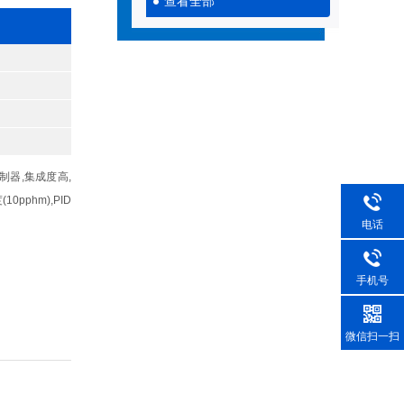
查看全部
器,集成度高,
0pphm),PID
电话
手机号
微信扫一扫