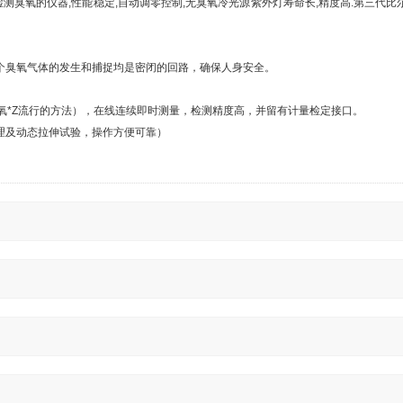
检测臭氧的仪器
,性能稳定,自动调零控制,无臭氧冷光源紫外灯寿命长,精度高.第三代比
整个臭氧气体的发生和捕捉均是密闭的回路，确保人身安全。
臭氧*Z流行的方法），在线连续即时测量，检测精度高，并留有计量检定接口。
理及动态拉伸试验，操作方便可靠）