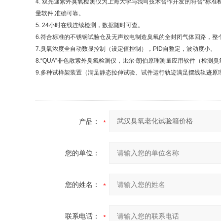
4. 双光速紫外臭氧检测仪为上海大学与我司技术合作开发的符合*标准
量软件,准确可靠。
5. 24小时在线连续检测，数据随时可查。
6.符合标准的不锈钢试验仓及无声放电制造臭氧的全封闭气体回路，
7.臭氧浓度全自动数显控制（设定值控制），
PID自整定，波动度小。
8.“
QUA”非色散紫外臭氧检测仪，比尔-朗伯原理测量应用软件（检测
9.多种试样架装置（满足静态拉伸试验、试件运行轨迹满足摆线轨迹原
产品：
您的单位：
您的姓名：
联系电话：