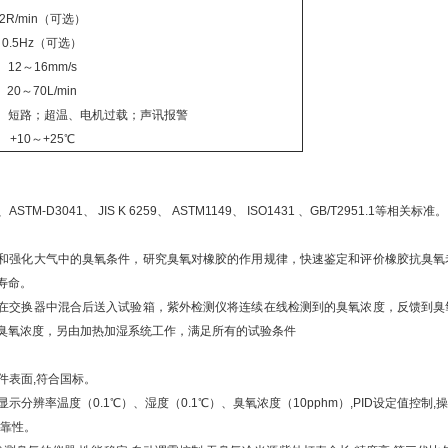
2R/min（可选）
0.5Hz（可选）
12～
16mm/s
20～
70L/min
载、短路；超温、电机过载；声讯报警
+10～
+25℃
、ASTM-D3041、 JIS K 6259、 ASTM1149、 ISO1431 、GB/T2951.1等相关标准。
拟和强化大气中的臭氧条件，研究臭氧对橡胶的作用规律，快速鉴定和评价橡胶抗臭氧
寿命。
，在交换器中混合后送入试验箱，紫外检测仪将连续在线检测到的臭氧浓度，反馈到臭
臭氧浓度，另由加热加湿系统工作，满足所有的试验条件
件表面,符合国标。
示,显示分辨率温度（0.1℃）、湿度（0.1℃）、臭氧浓度（10pphm）,PID设定值控制,
可靠性。