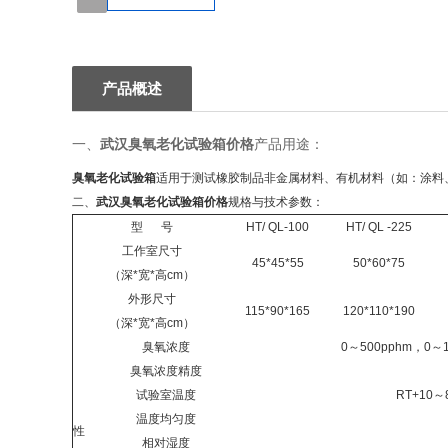
1
产品概述
一、
武汉臭氧老化试验箱价格
产品用途：
臭氧老化试验箱
适用于测试橡胶制品非金属材料、有机材料（如：涂料
二、
武汉臭氧老化试验箱价格
规格与技术参数：
型
号
HT/ QL-100
HT/ QL -225
工作室尺寸
45*45*55
50*60*75
（深
*宽*高cm）
外形尺寸
115*90*165
120*110*190
（深
*宽*高cm）
臭氧浓度
0～
500pphm，0～
臭氧浓度精度
试验室温度
RT+10～
温度均匀度
性
相对湿度