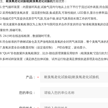
五、
耐臭氧老化试验箱|耐臭氧老化试验机
性能优势：
1.空气循环装置：内置循环风道
,试验气流均匀地从上往下平行于流过试件表面,符合
2.采用电脑型臭氧浓度﹑温湿度控制器
,集成度高,可靠性能好, LED显示,显示分辨率温
3.电磁式空气泵提供优质空气气源
,无油干燥,保证气路系统长期工作的可靠性。
4. 双光速紫外臭氧检测仪为上海大学与我司技术合作开发的符合*标准检测臭氧的仪
量软件,准确可靠。
5. 24小时在线连续检测，数据随时可查。
6.符合标准的不锈钢试验仓及无声放电制造臭氧的全封闭气体回路，整个臭氧气体的
7.臭氧浓度全自动数显控制（设定值控制），
PID自整定，波动度小。
8.“
QUA”非色散紫外臭氧检测仪，比尔-朗伯原理测量应用软件（检测臭氧*Z流行
9.多种试样架装置（满足静态拉伸试验、试件运行轨迹满足摆线轨迹原理及动态拉伸
产品：
您的单位：