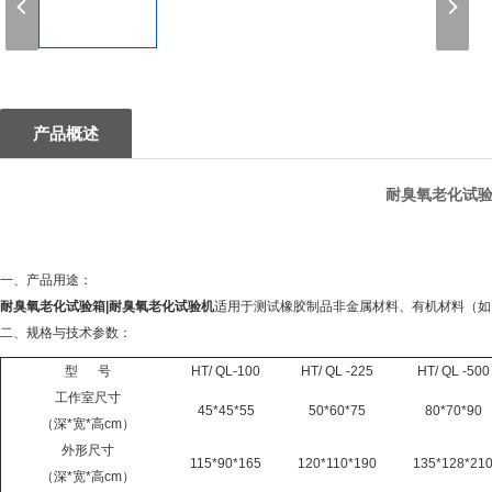
1
产品概述
耐臭氧老化试验
一、产品用途：
耐臭氧老化试验箱|耐臭氧老化试验机
适用于测试橡胶制品非金属材料、有机材料（如
二、规格与技术参数：
型
号
HT/ QL-100
HT/ QL -225
HT/ QL -500
工作室尺寸
45*45*55
50*60*75
80*70*90
（深
*宽*高cm）
外形尺寸
115*90*165
120*110*190
135*128*21
（深
*宽*高cm）