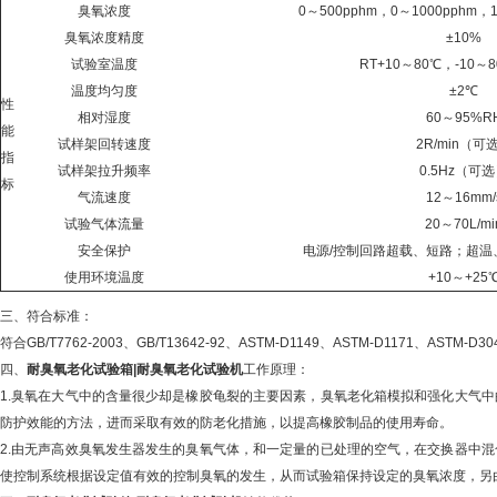
臭氧浓度
0～
500pphm，0～1000pphm
臭氧浓度精度
±
10%
试验室温度
RT+10～
80℃，-10～
温度均匀度
±2℃
性
相对湿度
60～
95%R
能
试样架回转速度
2R/min（可
指
试样架拉升频率
0.5Hz（可
标
气流速度
12～
16mm/
试验气体流量
20～
70L/mi
安全保护
电源
/控制回路超载、短路；超温
使用环境温度
+10～
+25
三、符合标准：
符合GB/T7762-2003、GB/T13642-92、ASTM-D1149、ASTM-D1171、ASTM-D30
四、
耐臭氧老化试验箱|耐臭氧老化试验机
工作原理：
1.臭氧在大气中的含量很少却是橡胶龟裂的主要因素，臭氧老化箱模拟和强化大气
防护效能的方法，进而采取有效的防老化措施，以提高橡胶制品的使用寿命。
2.由无声高效臭氧发生器发生的臭氧气体，和一定量的已处理的空气，在交换器中
使控制系统根据设定值有效的控制臭氧的发生，从而试验箱保持设定的臭氧浓度，另