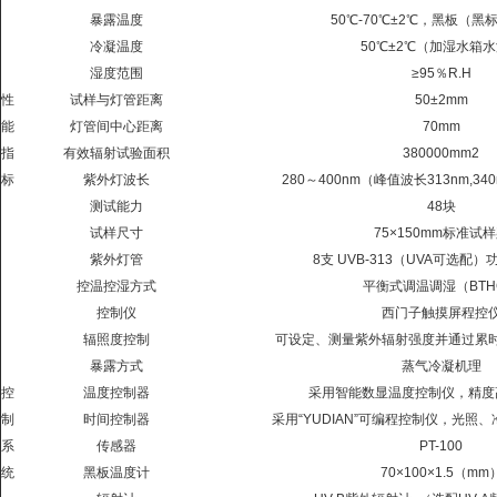
暴露温度
50℃
-70℃±2℃，黑板（黑
冷凝温度
50℃±
2℃（加湿水箱水
湿度范围
≥
95％R.H
性
试样与灯管距离
50±2mm
能
灯管间中心距离
70mm
指
有效辐射试验面积
380000mm2
标
紫外灯波长
280～
400nm（峰值波长313nm,340
测试能力
48块
试样尺寸
75×
150mm标准试
紫外灯管
8支
UVB-313（UVA可选配）
控温控湿方式
平衡式调温调湿
（BT
控制仪
西门子触摸屏程控
辐照度控制
可设定、测量紫外辐射强度并通过累
暴露方式
蒸气冷凝机理
控
温度控制器
采用智能数显温度控制仪，精度
制
时间控制器
采用“
YUDIAN”可编程控制仪，光照
系
传感器
PT-100
统
黑板温度计
70×100×1.5（mm