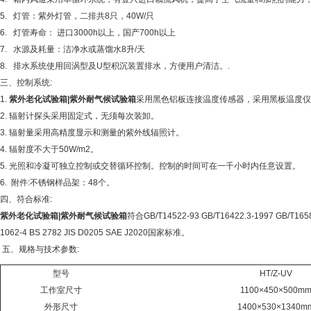
5.
灯管：紫外灯管，二排共
8只，40W/只
6.
灯管寿命： 进口
3000h以上，国产700h以上
7.
水源及耗量：洁净水或蒸馏水
8升/天
8.
排水系统使用回涡型及U型积沉装置排水，方便用户清洁。
.
三、控制系统:
1.
紫外老化试验箱|紫外耐气候试验箱
采用黑色铝板连接温度传感器，采用黑板温度仪
2. 辐射计探头采用固定式，无须每次装卸。
3. 辐射量采用高精度显示和测量的紫外线辐照计。
4. 辐射度不大于
50W/m2。
5. 光照和冷凝可独立控制或交替循环控制。控制的时间可在一千小时内任意设置。
6. 附件
:不锈钢样品架：48个。
四、符合标准:
紫外老化试验箱|紫外耐气候试验箱
符合GB/T14522-93 GB/T16422.3-1997 GB/T1658
1062-4 BS 2782 JIS D0205 SAE J2020国家标准。
五、规格与技术参数:
型号
HT/Z-UV
工作室尺寸
1100×450×500m
外形尺寸
1400×530×1340m