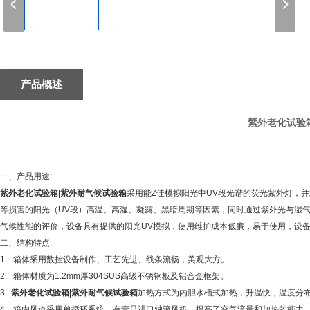
1
产品概述
紫外老化试验
一、产品用途:
紫外老化试验箱|紫外耐气候试验箱
采用能Z佳模拟阳光中
UV段光谱的荧光紫外灯，
等损害的阳光（UV段）高温、高湿、凝露、黑暗周期等因素，同时通过紫外光与湿
气候性能的评价，设备具有提供的阳光UV模拟，使用维护成本低廉，易于使用，设
二、结构特点:
1.
箱体采用数控设备制作、工艺先进、线条流畅，美观大方。
2.
箱体材质为
1.2mm厚304SUS高级不锈钢板及铝合金框架。
3.
紫外老化试验箱|紫外耐气候试验箱
加热方式为内胆水槽式加热，升温快，温度分
4.
箱内风道采用单循环系统，有壹只进口轴流风机，提高了空气流量和加热的能力