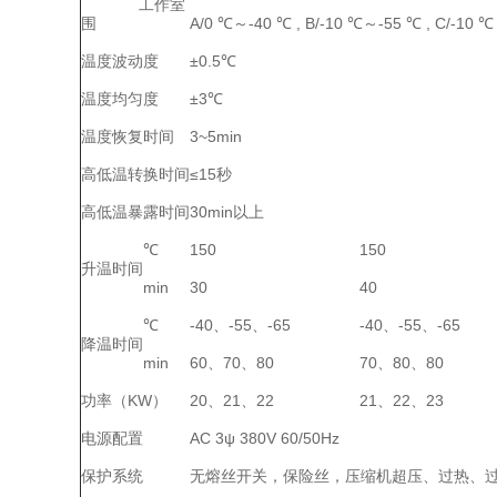
工作室
围
A/0 ℃～-40 ℃ , B/-10 ℃～-55 ℃ , C/-10 
温度波动度
±0.5℃
温度均匀度
±3℃
温度恢复时间
3~5min
高低温转换时间
≤15秒
高低温暴露时间
30min以上
℃
150
150
升温时间
min
30
40
℃
-40、-55、-65
-40、-55、-65
降温时间
min
60、70、80
70、80、80
功率（KW）
20、21、22
21、22、23
电源配置
AC 3ψ 380V 60/50Hz
保护系统
无熔丝开关，保险丝，压缩机超压、过热、