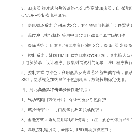
3、加热器:鳍片式散热管镍铬合金U型高效加热器，自动演算
ON/OFF控制省电约30%。
4、送风循环系统:台制马达2台，附不锈钢加长轴心；多翼式扇叶
5、温度冲击执行机构:采用中国台湾压德克全套*气动组件。
6、冷冻系统：压 缩 机:法国泰康压缩机2台，冷 凝 器:水
7、控制系统：韩国TIME880或日本OYO8226，微电
于电脑荧幕上设计程序、收集测试资料与记录、呼叫程序执
8、控制方式与特色︰利用低温及高温蓄冷蓄热储存槽，依动作需
SSR，使系统之加热量等于热损耗量，故能长期稳定使用。
四、河北
高低温冲击试验箱
性能特点：
1、气动式阀门方便开启，保证气密及断热保护；
2、试验槽*静止，可由测试孔外加负载配线；
3、蓄能方式可避免使用者职业伤害；（注：液态气体所产生
4、温度控制精度高，全部采用PID自动演算控制；