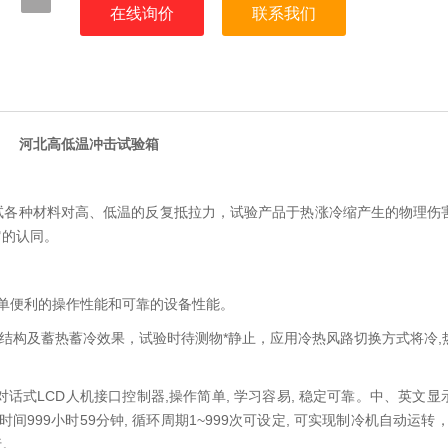
在线询价
联系我们
河北高低温冲击试验箱
试各种材料对高、低温的反复抵拉力，试验产品于热涨冷缩产生的物理伤
它的认同。
单便利的操作性能和可靠的设备性能。
断热结构及蓄热蓄冷效果，试验时待测物*静止，应用冷热风路切换方式将冷
话式LCD人机接口控制器,操作简单, 学习容易, 稳定可靠。中、英文
999小时59分钟, 循环周期1~999次可设定, 可实现制冷机自动运转
行。