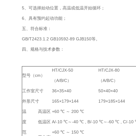
5、可选择始动位置，高温或低温开始循环；
6、具有预约起动功能；
五、符合标准：
GB/T2423.1.2 GB10592-89 GJB150等。
四、规格与技术参数：
HT/CJX-50
HT/CJX-80
型号（cm）
（A/B/C）
（A/B/C）
工作室尺寸
36×35×40
50×40×40
外形尺寸
165×179×144
179×185×144
温
高温区
+60 ℃ ～ 200 ℃
度
低温区
A/-10 ℃～-40 ℃ , B/-10 ℃～-60 ℃ , C/-1
范
+60 ℃ ～ 150 ℃