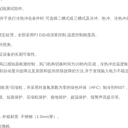
配线测试部件。
并于执行冷热冲击条件时,可选择二槽式或三槽式及冷冲、热冲、冷热冲
锁定处理，全部采用P.I.D自动演算控制,温度控制精度高。
何死角。
证设备的长期可靠性。
风口感知器检测控制，风门机构切换时间为10秒内完成，冷热冲击温度恢
即刻自动显示故障点及原因和提供排除故障的方法,并于发现输入电力不稳定
美*压缩机，并采用对臭氧系数为零的绿色环保（HFC）制冷剂R507，
过载、短路保护、压缩机保护、接地保护、超温保护、报警声讯提示等。
，外箱材质: 不锈钢（1.0mm厚）。
玻璃棉。