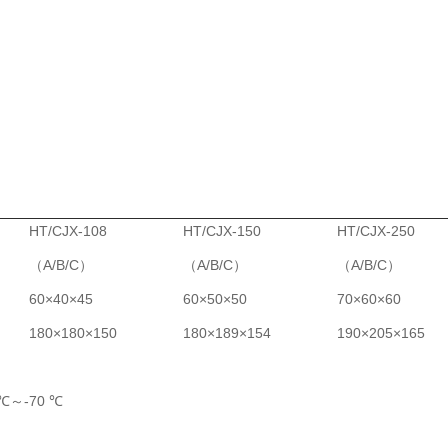
HT/CJX-108
HT/CJX-150
HT/CJX-250
（A/B/C）
（A/B/C）
（A/B/C）
60×40×45
60×50×50
70×60×60
180×180×150
180×189×154
190×205×165
0 ℃～-70 ℃