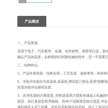
1
产品概述
一、产品用途:
适用于电子、汽车配件、金属、化学材料、塑胶等行业，测
确认产品的品质，从精密的IC到重机械的组件，无一不需要
二、结构特点:
1、产品外形美观、结构合理、工艺先进、选材考究，具有简
2、冷热冲击箱分为高温箱,低温箱,测试箱三部分,采用*的
实现冷热冲击测试目的。
3、采用先进的计测装置, 控制器采用大型彩色液晶人机触控对
状况、执行及设定程序曲线。具96个试验规范独立设定,冲击时间
减轻操作人员工作量，可在任意时间自动启动﹑停止工作运