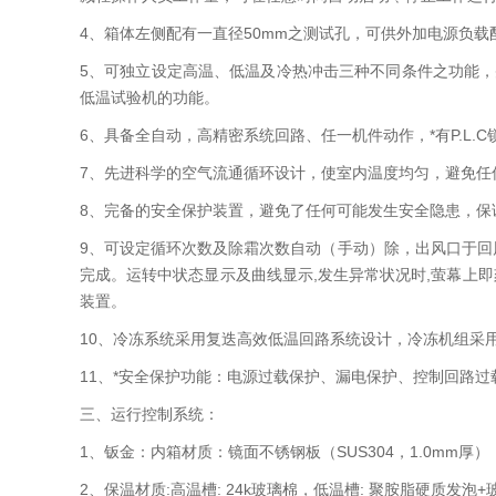
4、箱体左侧配有一直径50mm之测试孔，可供外加电源负载
5、可独立设定高温、低温及冷热冲击三种不同条件之功能，
低温试验机的功能。
6、具备全自动，高精密系统回路、任一机件动作，*有P.L.C
7、先进科学的空气流通循环设计，使室内温度均匀，避免任
8、完备的安全保护装置，避免了任何可能发生安全隐患，保
9、可设定循环次数及除霜次数自动（手动）除，出风口于回
完成。运转中状态显示及曲线显示,发生异常状况时,萤幕上
装置。
10、冷冻系统采用复迭高效低温回路系统设计，冷冻机组采用欧
11、*安全保护功能：电源过载保护、漏电保护、控制回路
三、运行控制系统：
1、钣金：内箱材质：镜面不锈钢板（SUS304，1.0mm厚）
2、保温材质:高温槽: 24k玻璃棉，低温槽: 聚胺脂硬质发泡+