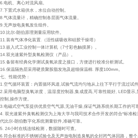
6.电机、离心对流风扇。
7.下置式水箱供水，水位自动控制。
8.气体流量计，精确控制各层面气体流量。
9.无声放电臭氧发生组件。
10.比尔-朗伯原理测量应用软件。
11.装有气体净化装置.（活性碳吸收和硅胶干燥塔）
13.嵌入式工业控制一体计算机（7寸彩色触摸屏）。
14.双光速紫外型臭氧检测仪（产品）。
15.备留有经典化学测试臭氧浓度之接口，方便进行校准分析测试。
16.保温隔热层采用硬质聚胺脂发泡及超细保温棉. 厚度100mm。
七、性能优势：
1.空气循环装置：内置循环风道,试验气流均匀地从上往下平行于流过试件
2.采用电脑型臭氧浓度﹑温湿度控制器,集成度高,可靠性能好, LED显示,显
控制,操作方便。
3.电磁式空气泵提供优质空气气源,无油干燥,保证气路系统长期工作的可
4. 双光速紫外臭氧检测仪为上海大学与我司技术合作开发的符合*标准检
代比尔-朗伯数字化系统测量软件,准确可靠。
5. 24小时在线连续检测，数据随时可查。
6.符合标准的不锈钢试验仓及无声放电制造臭氧的全封闭气体回路，整