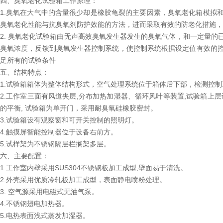
四、臭氧老化试验箱工作原理：
1.臭氧在大气中的含量很少却是橡胶龟裂的主要因素，臭氧老化箱模拟
臭氧老化性能与抗臭氧剂防护效能的方法，进而采取有效的防老化措施，
2. 臭氧老化试验箱由无声高效臭氧发生器发生的臭氧气体，和一定量
臭氧浓度，反馈到臭氧发生器控制系统，使控制系统根据设定值有效的
足所有的试验条件
五、结构特点：
1.试验箱箱体为整体结构形式，空气处理系统位于箱体后下部，检测控
2.工作室三面有风道夹层,分布加热加湿器、循环风叶等装置,试验箱上
的平衡, 试验箱为单开门，采用耐臭氧硅橡胶密封。
3.试验箱设有观察窗和可开关控制的照明灯。
4.触摸屏智能控制器位于设备右前方。
5.试样架为不锈钢隔层栏搁架多层。
六、主要配置：
1.工作室内壁采用SUS304不锈钢板加工成型,壁面易于清洗。
2.外壳采用优质冷轧板加工成型，表面静电喷粉处理。
3. 空气源采用电磁式无油气泵。
4.不锈钢翅电加热器。
5.电热表面浅式蒸发加湿器。