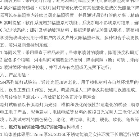
3.辐射测量：采用光纤传输，避免因室内温湿度变化而影响辐照测量的准
4.紫外辐照传感器：可以对因灯管老化或任何其他变化造成的光能量下
器可以在辐照室内连续监测光辐照强度，并且通过调节灯管的功率，精确
5.累时提醒：软件系统增加辐照累时功能，系统断电不影响累时结果，
6.光过滤系统：硼硅及钙钠玻璃材料，根据满足的试验测试要求，调整
学滤光玻璃分别用于模拟户内以及户外太阳辐照环境。多种组合手动更换
五、喷淋及雨量控制系统：
1.降雨装置：采用垂直于样品表面，呈锥形喷射的喷嘴，降雨强度和周
2.配备多个喷嘴，淋雨时间可编程进行控制，降雨间隔（断）可调，降雨强度可
3.喷淋循环*由程序控制，并可以在有光照或无光照下进行。
六、产品用途：
SN系列氙灯试验箱，通过光照加速老化，用于模拟材料在自然环境里
性。设备主要由工作室、光源、调温调湿人工降雨及其他辅助设施组成。
信号传输信号衰减小，有效延长设备正常使用寿命
氙灯试验箱以长弧氙灯为光源，模拟和强化耐候性加速老化的试验，特
电工电子产品、彩色建材，电线电缆等材料的模拟日光光照人工老化试
境，以测试材料的颜色褪色、老化、透过率、剥离、硬化、软化、龟裂等
七、
氙灯耐候试验箱/氙灯试验箱
结构特点：
1.箱体整体采用1.2mm厚SUS316L不锈钢能满足实验环境下长期运