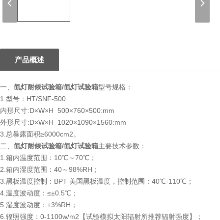
1
产品概述
一、
氙灯耐候试验箱/氙灯试验箱
型号规格：
1.型号：HT/SNF-500
内形尺寸:D×W×H 500×760×500:mm
外形尺寸:D×W×H 1020×1090×1560:mm
3.总暴露面积≥6000cm2。
二、
氙灯耐候试验箱/氙灯试验箱
主要技术参数：
1.箱内温度范围：10℃～70℃；
2.箱内湿度范围：40～98%RH；
3.黑板温度控制：BPT 美国黑板温度，控制范围：40℃-110℃；
4.温度波动度：≤±0.5℃；
5.湿度波动度：±3%RH；
6.辐照强度：0-1100w/m2【试验模拟太阳辐射所推荐辐射强度】；