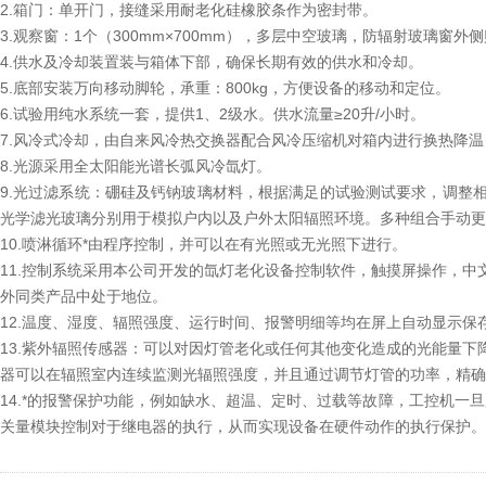
2.箱门：单开门，接缝采用耐老化硅橡胶条作为密封带。
3.观察窗：1个（300mm×700mm），多层中空玻璃，防辐射玻璃
4.供水及冷却装置装与箱体下部，确保长期有效的供水和冷却。
5.底部安装万向移动脚轮，承重：800kg，方便设备的移动和定位。
6.试验用纯水系统一套，提供1、2级水。供水流量≥20升/小时。
7.风冷式冷却，由自来风冷热交换器配合风冷压缩机对箱内进行换热降
8.光源采用全太阳能光谱长弧风冷氙灯。
9.光过滤系统：硼硅及钙钠玻璃材料，根据满足的试验测试要求，调整
光学滤光玻璃分别用于模拟户内以及户外太阳辐照环境。多种组合手动更
10.喷淋循环*由程序控制，并可以在有光照或无光照下进行。
11.控制系统采用本公司开发的氙灯老化设备控制软件，触摸屏操作，
外同类产品中处于地位。
12.温度、湿度、辐照强度、运行时间、报警明细等均在屏上自动显示保
13.紫外辐照传感器：可以对因灯管老化或任何其他变化造成的光能量
器可以在辐照室内连续监测光辐照强度，并且通过调节灯管的功率，精确
14.*的报警保护功能，例如缺水、超温、定时、过载等故障，工控机一
关量模块控制对于继电器的执行，从而实现设备在硬件动作的执行保护。