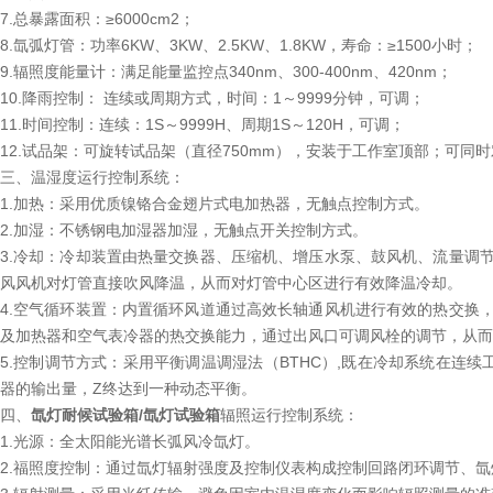
7.总暴露面积：≥6000cm2；
8.氙弧灯管：功率6KW、3KW、2.5KW、1.8KW，寿命：≥1500小时；
9.辐照度能量计：满足能量监控点340nm、300-400nm、420nm；
10.降雨控制： 连续或周期方式，时间：1～9999分钟，可调；
11.时间控制：连续：1S～9999H、周期1S～120H，可调；
12.试品架：可旋转试品架（直径750mm），安装于工作室顶部；可同时
三、温湿度运行控制系统：
1.加热：采用优质镍铬合金翅片式电加热器，无触点控制方式。
2.加湿：不锈钢电加湿器加湿，无触点开关控制方式。
3.冷却：冷却装置由热量交换器、压缩机、增压水泵、鼓风机、流量调
风风机对灯管直接吹风降温，从而对灯管中心区进行有效降温冷却。
4.空气循环装置：内置循环风道通过高效长轴通风机进行有效的热交换
及加热器和空气表冷器的热交换能力，通过出风口可调风栓的调节，从而
5.控制调节方式：采用平衡调温调湿法（BTHC）,既在冷却系统在连
器的输出量，Z终达到一种动态平衡。
四、
氙灯耐候试验箱/氙灯试验箱
辐照运行控制系统：
1.光源：全太阳能光谱长弧风冷氙灯。
2.福照度控制：通过氙灯辐射强度及控制仪表构成控制回路闭环调节、