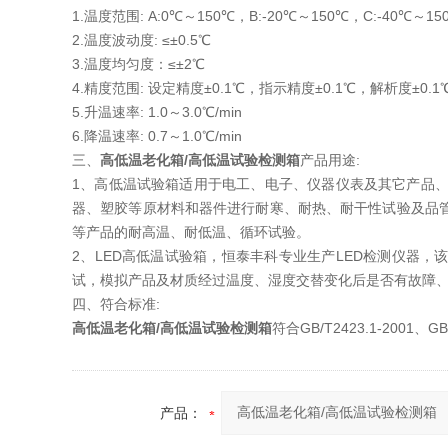
1.温度范围: A:0℃～150℃，B:-20℃～150℃，C:-40℃～15
2.温度波动度: ≤±0.5℃
3.温度均匀度：≤±2℃
4.精度范围: 设定精度±0.1℃，指示精度±0.1℃，解析度±0.1
5.升温速率: 1.0～3.0℃/min
6.降温速率: 0.7～1.0℃/min
三、
高低温老化箱/高低温试验检测箱
产品用途:
1、高低温试验箱适用于电工、电子、仪器仪表及其它产品
器、塑胶等原材料和器件进行耐寒、耐热、耐干性试验及品管
等产品的耐高温、耐低温、循环试验。
2、LED高低温试验箱，恒泰丰科专业生产LED检测仪器，
试，模拟产品及材质经过温度、湿度交替变化后是否有故障
四、符合标准:
高低温老化箱/高低温试验检测箱
符合GB/T2423.1-2001、
产品：