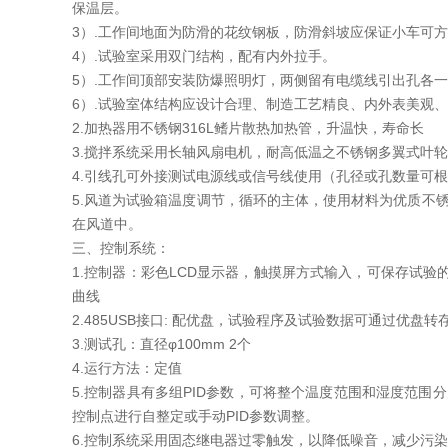
保温层。
3）.工作间地面为防滑的花纹钢板，防滑斜坡应保证小车可
4）.试验室采用双门结构，配有内外拉手。
5）.工作间顶部安装防爆照明灯，两侧留有电缆线引出孔各
6）.试验室体结构应设计合理、制造工艺精良、内外表美观
2.加热器用不锈钢316L鳍片散热加热管，升温快，寿命长
3.搅拌系统采用长轴风扇电机，耐高低温之不锈钢多翼式叶
4.引线孔可外接测试电源线或信号线使用（孔径或孔数量可
5.风道为试验箱温度调节，循环的主体，使用材料为优质不
在风道中。
三、控制系统：
1.控制器：彩色LCD显示器，触摸屏方式输入，可保存试
曲线
2.485USB接口: 配优盘，试验程序及试验数据可通过优盘
3.测试孔：直径φ100mm 2个
4.运行方法：定值
5.控制器具有多组PID参数，可将整个温度范围和湿度范围
控制点进行自整定或手动PID参数调整。
6.控制系统采用固态继电器过零触发，以降低噪音，减少污