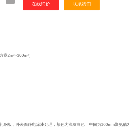
在线询价
联系我们
2m³~300m³）
质冷轧钢板，外表面静电涂漆处理，颜色为浅灰白色；中间为100mm聚氨