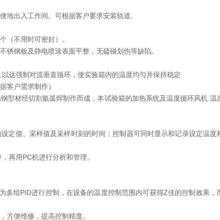
方便地出入工作间。可根据客户要求安装轨道。
一个（不用时可密封）。
、不锈钢板及静电喷涂表面平整，无磕碰划伤等缺陷。
轮,以达强制对流垂直循环，使实验箱内的温度均匀并保持稳定
根据客户需求制作）
锈钢型材经切割氩弧焊制作而成，本试验箱的加热系统及温度循环风机.温
验的设定值、采样值及采样时刻的时间；控制器可同时显示和记录设定温度
转存，再用PC机进行分析和管理。
分为多组PID进行控制，在设备的温度控制范围内可获得Z佳的控制效果，
染，方便维修，提高控制精度。