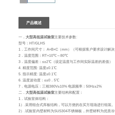
1
产品概述
一．
大型高低温试验室
主要技术参数:
型号：HT/GLHS
1．工作间尺寸： A×B×C（mm）（可根据客户要求设计解决方案
2．温度范围：RT+10℃～80℃
3．温度偏差：≤±2℃（设定温度与工作间实际温差的差值）
4. 精度范围: 温度±0.1℃
5. 指示精度: 温度±0.1℃
6. 温度波动度：≤±0．5℃
7．电源电压：三相380V±10% 电源频率：50Hz±2%
二．
大型高低温试验室
主要结构和配置：
1．试验室体结构：
1）.采用组合式库板结构，可以方便的在买方现场进行组装。
2）.试验室内壁材料为SUS304不锈钢板，外壁材料为优