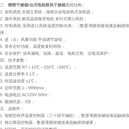
三、
精密干燥箱/台式电热鼓风干燥箱
系统结构：
1. 加热系统:全独立系统，镍铬合金电加热式加热器；
2. 循环系统:耐高温低噪音电机.多叶式离心风轮；
3. 控制系统:采用进口高级温度控制仪表，（数显薄膜按键或液晶触摸
便；
4. 进（出）风量功能:手动调节旋钮；
5. 具有定时功能，温度恢复时间快；
6. 安全保护: 设有漏电、短路、超温、电机过热、过电流保护；
四、技术参数：
1. 温度范围:RT＋10℃～250℃（300℃）；
2. 温度分辨率:0.1℃；
3. 恒温波动度:±1℃；
4. 定时范围:1～9999min；
5. 电源电压:AC220V 50Hz；
6. 载物托架：2块；
五、选购件：
1. 智能型程序温度控制器（三十段可编程），数显薄膜按键或液晶触摸
2. 独立限温控制器，数显薄膜按键或液晶触摸按键屏；