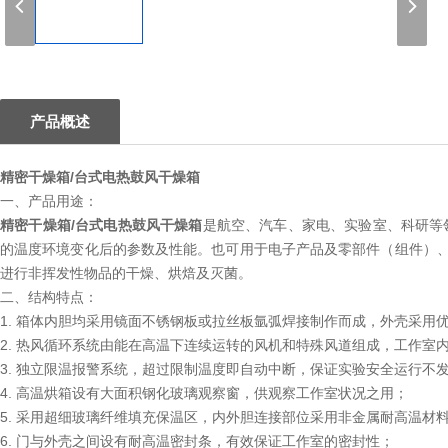
1
产品概述
精密干燥箱/台式电热鼓风干燥箱
一、产品用途：
精密干燥箱/台式电热鼓风干燥箱
是航空、汽车、家电、实验室、科研等
的温度环境变化后的参数及性能。也可用于电子产品及零部件（组件）
进行非挥发性物品的干燥、烘焙及灭菌。
二、结构特点：
1. 箱体内胆均采用镜面不锈钢板或拉丝板氩弧焊接制作而成，外壳采用
2. 热风循环系统由能在高温下连续运转的风机和特殊风道组成，工作室
3. 独立限温报警系统，超过限制温度即自动中断，保证实验安全运行不
4. 高温烘箱设有大面积钢化玻璃观察窗，供观察工作室状况之用；
5. 采用超细玻璃纤维填充保温区，内外胆连接部位采用非金属耐高温材
6. 门与外壳之间设有耐高温密封条，有效保证工作室的密封性；