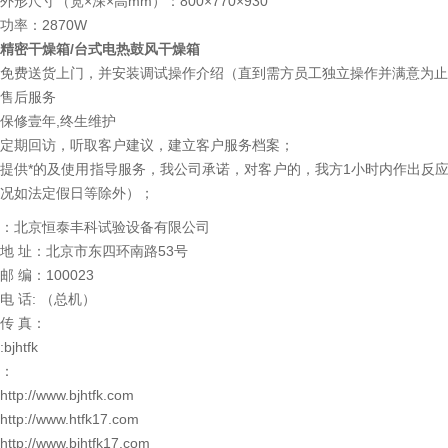
外形尺寸（宽×深×高mm）：800×770×930
功率：2870W
精密干燥箱/台式电热鼓风干燥箱
免费送货上门，并安装调试操作介绍（直到需方员工独立操作并满意为止
售后服务
保修壹年,终生维护
定期回访，听取客户建议，建立客户服务档案；
提供*的及使用指导服务，我公司承诺，对客户的，我方1小时内作出反
况如法定假日等除外）；
：北京恒泰丰科试验设备有限公司
地 址：北京市东四环南路53号
邮 编：100023
电 话: （总机）
传 真：
:bjhtfk
：
http://www.bjhtfk.com
http://www.htfk17.com
http://www.bjhtfk17.com