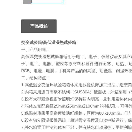
1
产品概述
交变试验箱/高低温湿热试验箱
一、产品用途：
高低温交变湿热试验箱适用于电工、电子、仪器仪表及其它
子、电工、电器、塑胶等原材料和器件进行耐寒、耐热、耐
PCB、电池、电脑、手机等产品的耐高温、耐低温、耐湿热
二、结构特点：
1.高低温交变湿热试验箱箱体采用数控机床加工成型，造型
2.内箱采用进口高级不锈钢（SUS304）镜面板，外箱采用
3.设有大型观测视窗附照明灯保持箱内明亮，且利用发热体
4.箱体左侧配直径25mm或50mm或100mm的测试孔，可
5.保温材质采用高密度玻璃纤维棉，厚度为80~100mm
6.设有独立限温报警系统，超过限制温度及自动中断运行，
7.补水箱置于控制箱体右下部，并有缺水自动保护，更便利