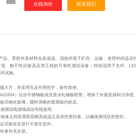
在线询价
联系我们
产品、零部件及材料在高低温、湿热环境下贮存、运输、使用时的适应
湿、耐干性试验及品管工程的可靠性测试设备；特别适用于光纤、LE
循环试验。
美观大方，并采用无反作用把手，操作简便。
（SUS304）拉丝不锈钢板或优质冷轧钢板喷塑，增加了外观质感和洁净度
内嵌式钢化玻璃，随时清晰的观测箱内状况。
供外接测试电源线或信号线使用。
。门与箱体之间采用双层耐高低温之高张性密封条，以确保测试区的密封。
保证试验安全进行不发生意外。
操作者补充水源。