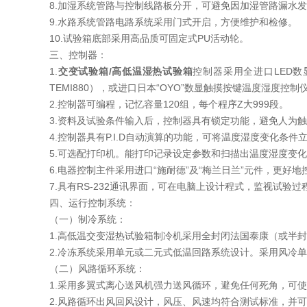
8.加湿系统管路与控制线路板分开，可避免因加湿管路漏水
9.水路系统管路电路系统采用门式开启，方便维护和检修。
10.试验箱底部采用高品质可固定式PU活动轮。
三、控制器：
1.
交变试验箱/高低温湿热试验箱
控制器采用全进口LED数
TEMI880），或进口日本“OYO”数显触摸按键温度湿度
2.控制器可编程，记忆容量120组，每个程序Z大999段。
3.资料及试验条件输入后，控制器具有锁定功能，避免人为
4.控制器具有P.I.D自动演算的功能，可将温度湿度变化条
5.可选配打印机。能打印记录设定参数和扫描出温度湿度变化曲
6.电器控制主件采用进口“施耐德”及“梅兰日兰”元件，更好
7.具有RS-232通讯界面，可在电脑上设计程式，监视试验
四、运行控制系统：
（一）制冷系统：
1.高低温交变湿热试验箱制冷机采用全封闭法国泰康（或半
2.冷冻系统采用单元或二元式低温回路系统设计。采用风冷单
（二）风路循环系统：
1.采用多翼式离心送风机强力送风循环，避免任何死角，可
2.风路循环出风回风设计，风压、风速均符合测试标准，并