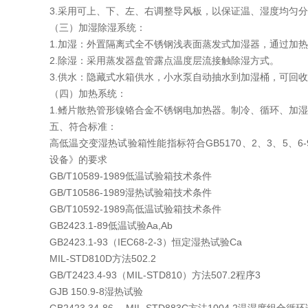
3.采用可上、下、左、右调整导风板，以保证温、湿度均匀
（三）加湿除湿系统：
1.加湿：外置隔离式全不锈钢浅表面蒸发式加湿器，通过加
2.除湿：采用蒸发器盘管露点温度层流接触除湿方式。
3.供水：隐藏式水箱供水，小水泵自动抽水到加湿桶，可回收
（四）加热系统：
1.鳍片散热管形镍铬合金不锈钢电加热器。制冷、循环、加
五、符合标准：
高低温交变湿热试验箱性能指标符合GB5170、2、3、5
设备》的要求
GB/T10589-1989低温试验箱技术条件
GB/T10586-1989湿热试验箱技术条件
GB/T10592-1989高低温试验箱技术条件
GB2423.1-89低温试验Aa,Ab
GB2423.1-93（IEC68-2-3）恒定湿热试验Ca
MIL-STD810D方法502.2
GB/T2423.4-93（MIL-STD810）方法507.2程序3
GJB 150.9-8湿热试验