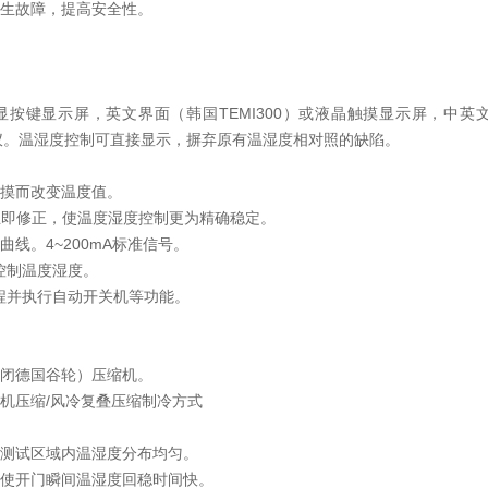
发生故障，提高安全性。
显按键显示屏，英文界面（韩国TEMI300）或液晶触摸显示屏，中英
控制仪。温湿度控制可直接显示，摒弃原有温湿度相对照的缺陷。
触摸而改变温度值。
件立即修正，使温度湿度控制更为精确稳定。
线。4~200mA标准信号。
地控制温度湿度。
过程并执行自动开关机等功能。
封闭德国谷轮）压缩机。
机压缩/风冷复叠压缩制冷方式
使测试区域内温湿度分布均匀。
可使开门瞬间温湿度回稳时间快。