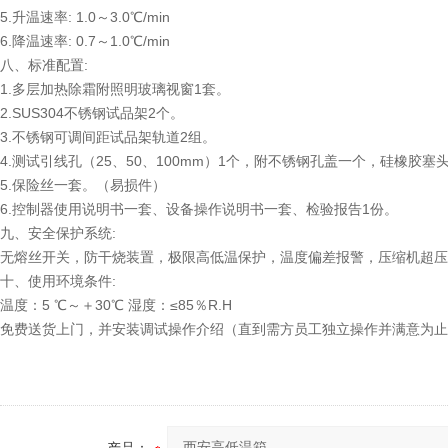
5.升温速率: 1.0～3.0℃/min
6.降温速率: 0.7～1.0℃/min
八、标准配置:
1.多层加热除霜附照明玻璃视窗1套。
2.SUS304不锈钢试品架2个。
3.不锈钢可调间距试品架轨道2组。
4.测试引线孔（25、50、100mm）1个，附不锈钢孔盖一个，硅橡胶塞
5.保险丝一套。（易损件）
6.控制器使用说明书一套、设备操作说明书一套、检验报告1份。
九、安全保护系统:
无熔丝开关，防干烧装置，极限高低温保护，温度偏差报警，压缩机超压
十、使用环境条件:
温度：5 ℃～＋30℃ 湿度：≤85％R.H
免费送货上门，并安装调试操作介绍（直到需方员工独立操作并满意为止