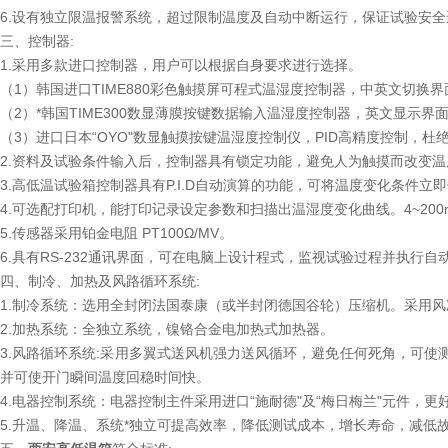
6.设有独立限温报警系统，超过限制温度及自动中断运行，保证试验安
三、控制器:
1.采用多款进口控制器，用户可以根据自身要求进行选择。
（1）韩国进口TIME880彩色触摸屏可程式温湿度控制器，中英文切换
（2）*韩国TIME300数显薄膜按键数据输入温湿度控制器，英文显示界
（3）进口日本“OYO"数显触摸按键温湿度控制仪，PID高精度控制，
2.资料及试验条件输入后，控制器具有锁定功能，避免人为触摸而改变温
3.高低温试验箱控制器具有P.I.D自动演算的功能，可将温度变化条件
4.可选配打印机，能打印记录设定参数和扫描出温湿度变化曲线。4~200
5.传感器采用铂金电阻 PT100Ω/MV。
6.具有RS-232通讯界面，可在电脑上设计程式，监视试验过程并执行自
四、制冷、加热及风路循环系统:
1.制冷系统：选用全封闭法国泰康（或半封闭德国谷轮）压缩机。采用风
2.加热系统：全独立系统，镍铬合金电加热式加热器。
3.风路循环系统:采用多翼式送风机强力送风循环，避免任何死角，可
并可使开门瞬间温度回稳时间快。
4.电器控制系统：电器控制主件采用进口“施耐德"及“梅日梅兰"元件，更
5.升温、降温、系统*独立可提高效率，降低测试成本，增长寿命，减