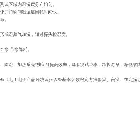
使测试区域内温湿度分布均匀。
可使开门瞬间温湿度回稳时间快。
分布。
热形成湿蒸气加湿，通过探头检湿度。
余水.节水降耗。
湿、除湿、加热系统*独立可提高效率，降低测试成本，增长寿命，减低故
、6-95《电工电子产品环境试验设备基本参数检定方法低温、高温、恒定