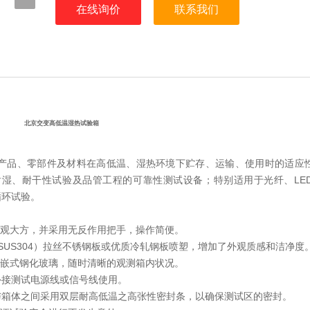
在线询价
联系我们
北京交变高低温湿热试验箱
产品、零部件及材料在高低温、湿热环境下贮存、运输、使用时的适应
湿、耐干性试验及品管工程的可靠性测试设备；特别适用于光纤、LE
循环试验。
美观大方，并采用无反作用把手，操作简便。
（SUS304）拉丝不锈钢板或优质冷轧钢板喷塑，增加了外观质感和洁净度
内嵌式钢化玻璃，随时清晰的观测箱内状况。
供外接测试电源线或信号线使用。
。门与箱体之间采用双层耐高低温之高张性密封条，以确保测试区的密封。