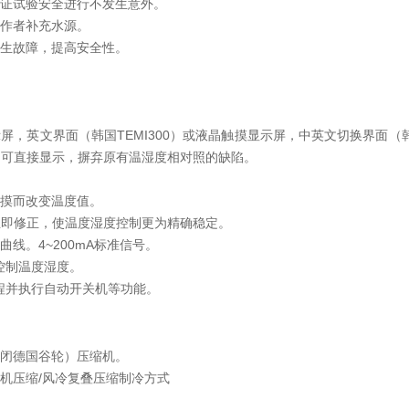
保证试验安全进行不发生意外。
操作者补充水源。
发生故障，提高安全性。
屏，英文界面（韩国TEMI300）或液晶触摸显示屏，中英文切换界面（韩国
制可直接显示，摒弃原有温湿度相对照的缺陷。
触摸而改变温度值。
件立即修正，使温度湿度控制更为精确稳定。
线。4~200mA标准信号。
地控制温度湿度。
过程并执行自动开关机等功能。
封闭德国谷轮）压缩机。
机压缩/风冷复叠压缩制冷方式