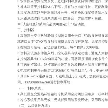
6.设有独立限温报警系统，超过限制温度及自动中断运行，
7.补水箱置于控制箱体右下部，并有缺水自动保护，更便利
8.加湿系统管路与控制线路板分开，可避免因加湿管路漏水
9.水路系统管路电路系统采用门式开启，方便维护和检修。
10.试验箱底部采用高品质可固定式PU活动轮。
三、控制器：
1.高低温交变湿热试验箱控制器采用全进口LED数显按键显示
或进口日本“OYO”数显触摸按键温度湿度控制仪。温湿度控
2.控制器可编程，记忆容量120组，每个程序Z大999段。
3.资料及试验条件输入后，控制器具有锁定功能，避免人为
4.控制器具有P.I.D自动演算的功能，可将温度湿度变化条
5.可选配打印机。能打印记录设定参数和扫描出温度湿度变化曲
6.电器控制主件采用进口“施耐德”及“梅兰日兰”元件，更好
7.具有RS-232通讯界面，可在电脑上设计程式，监视试验
四、
运行控制系统：
北京交变高低温湿热试验箱
（一）制冷系统：
1.高低温交变湿热试验箱制冷机采用全封闭法国泰康（或半
2.冷冻系统采用单元或二元式低温回路系统设计。采用风冷单
（二）风路循环系统：