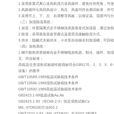
1.采用多翼式离心送风机强力送风循环，避免任何死角，可
2.风路循环出风回风设计，风压、风速均符合测试标准，并
3.采用可上、下、左、右调整导风板，以保证温、湿度均匀
（三）加湿除湿系统：
1.加湿：外置隔离式全不锈钢浅表面蒸发式加湿器，通过加
2.除湿：采用蒸发器盘管露点温度层流接触除湿方式。
3.供水：隐藏式水箱供水，小水泵自动抽水到加湿桶，可回收
（四）加热系统：
1.鳍片散热管形镍铬合金不锈钢电加热器。制冷、循环、加
五、符合标准：
高低温交变湿热试验箱性能指标符合GB5170、2、3、5
设备》的要求
GB/T10589-1989低温试验箱技术条件
GB/T10586-1989湿热试验箱技术条件
GB/T10592-1989高低温试验箱技术条件
GB2423.1-89低温试验Aa,Ab
GB2423.1-93（IEC68-2-3）恒定湿热试验Ca
MIL-STD810D方法502.2
GB/T2423.4-93（MIL-STD810）方法507.2程序3