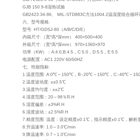
GJB 150.9-8湿热试验
GB2423.34-86、 MIL-STD883C方法1004.2温湿度组合循
六、型号规格:
型号: HT/GDSJ-80（A/B/C/D/E）
内箱尺寸:（宽*高*深mm） 400×500×400
外箱尺寸:（宽*高*深mm） 970×1360×970
功率（KW）：A:4.0,B:4.5，C:5.0，D:5.5，E:5.5
电源配置：AC1 220V 60/50HZ
七、性能指标:
1.温度范围: A:0℃～150℃，B:-20℃～150℃，C:-40℃～15
2.温度波动度: ≤±0.5℃
3.温度均匀度：≤±2℃
4.湿度范围：20～98％R.H
5.湿度偏差：±3%R.H
6.湿度波动：±2.5%R.H
7.精度范围: 温度：设定精度±0.1℃，指示精度±0.1℃，解析
8.升温速率: 1.0～3.0℃/min
9.降温速率: 0.7～1.0℃/min