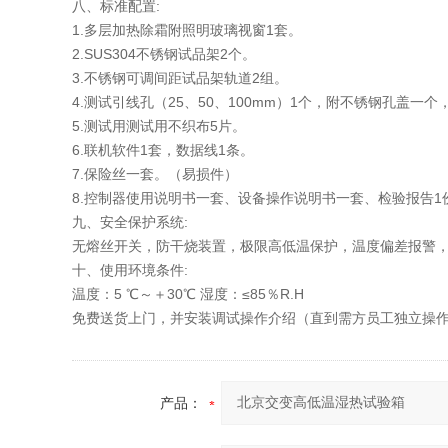
八、标准配置:
1.多层加热除霜附照明玻璃视窗1套。
2.SUS304不锈钢试品架2个。
3.不锈钢可调间距试品架轨道2组。
4.测试引线孔（25、50、100mm）1个，附不锈钢孔盖一
5.测试用测试用不织布5片。
6.联机软件1套，数据线1条。
7.保险丝一套。（易损件）
8.控制器使用说明书一套、设备操作说明书一套、检验报告1
九、安全保护系统:
无熔丝开关，防干烧装置，极限高低温保护，温度偏差报警
十、使用环境条件:
温度：5 ℃～＋30℃ 湿度：≤85％R.H
免费送货上门，并安装调试操作介绍（直到需方员工独立操
产品：