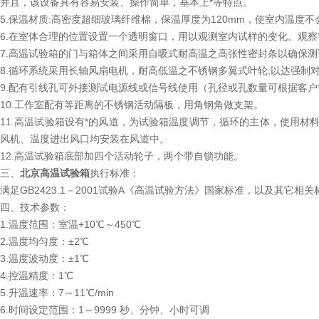
并且，该设备具有容易安装、操作简单，基本上*等特点。
5.保温材质:高密度超细玻璃纤维棉，保温厚度为120mm，使室内温度
6.在室体合理的位置设置一个透明窗口，用以观测室内试样的变化。观察窗
7.高温试验箱的门与箱体之间采用自吸式耐高温之高张性密封条以确保
8.循环系统采用长轴风扇电机，耐高低温之不锈钢多翼式叶轮,以达强制
9.配有引线孔可外接测试电源线或信号线使用（孔径或孔数量可根据客
10.工作室配有等距离的不锈钢活动隔板，用角钢角做支架。
11.高温试验箱设有*的风道，为试验箱温度调节，循环的主体，使用
风机、温度进出风口均安装在风道中。
12.高温试验箱底部加四个活动轮子，两个带自锁功能。
三、
北京高温试验箱
执行标准：
满足GB2423.1－2001试验A《高温试验方法》国家标准，以及其它相
四、技术参数：
1.温度范围：室温+10℃～450℃
2.温度均匀度：±2℃
3.温度波动度：±1℃
4.控温精度：1℃
5.升温速率：7～11℃/min
6.时间设定范围：1～9999 秒、分钟、小时可调