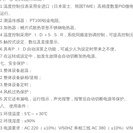
1.温度控制仪表采用全进口（日本富士、韩国TIME）高精度数显PI
运行。
2.测温传感器： PT100铂金电阻。
3.加热器：鳍片式散热管形不锈钢电热器。
4.温度控制采用P . I . D ＋S . S . R，系统同频道协调控制，可
5.触控式设定、数位及直接显示。
6.具有P . I . D 自动演算之功能，可减少人为设定时带来之不便。
7.在运转或设定中，如发生故障会自动切断加热电源。
七、安全保护：
1.整体设备超温；
2.整体设备缺相/逆相；
3.整体设备定时；
4.风机过热保护；
5.其它还有漏电，运行指示，声光报警，报警后自动切断电源等保护。
八、
使用条件：
1.环境温度：5℃～＋30℃
2.环境湿度：≤90%
3.电源要求：AC 220（ ±10%）V/50HZ 单相三线 AC 380（ ±10%）V