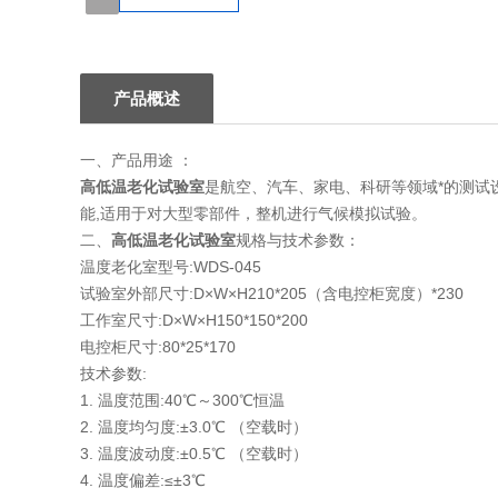
1
产品概述
一、产品用途 ：
高低温老化试验室
是航空、汽车、家电、科研等领域*的测试
能,适用于对大型零部件，整机进行气候模拟试验。
二、
高低温老化试验室
规格与技术参数：
温度老化室型号:WDS-045
试验室外部尺寸:D×W×H210*205（含电控柜宽度）*230
工作室尺寸:D×W×H150*150*200
电控柜尺寸:80*25*170
技术参数:
1. 温度范围:40℃～300℃恒温
2. 温度均匀度:±3.0℃ （空载时）
3. 温度波动度:±0.5℃ （空载时）
4. 温度偏差:≤±3℃