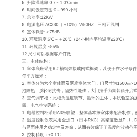
5. 升降温速率:0.7～1.0℃/min
6. 时间设定范围:0～999 小时
7. 总功率:12KW
8. 电源电压:AC380（ ±10%）V/50HZ 三相五线制
9. 室体噪音:＜75dB
10. 环境温度:5℃～＋28℃（24小时内平均温度≤28℃）
11. 环境湿度:≤85%
12.尺寸可以根据客户订做
三、主体结构：
1. 室体底座采用6＃槽钢焊接成网式框架，以便于在水平条件
每平方厘米；
2. 室体分为六个室体面及两扇室体大门，门尺寸为1500㎜
泡隔热，质轻耐抗击，隔热性能佳，大门拉手为集装箱开启
3. 空气调节柜：此柜为温度调节、循环的主体，本试验室
四、电气控制系统：
1. 电器控制柜采用A3板喷塑，整体基本按室体来配合制作
2. 温度控制仪表采用全进口（日本RKC）高精度数显P . I 
与界面使用之稳定性及寿命，从而有效保证了温度的波动范
3. 控制精度：±0.1℃