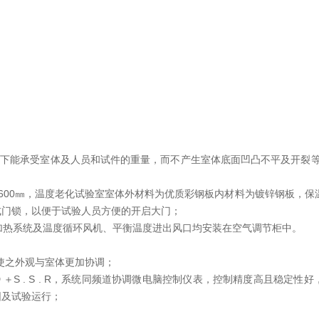
下能承受室体及人员和试件的重量，而不产生室体底面凹凸不平及开裂等。 
×1600㎜，温度老化试验室室体外材料为优质彩钢板内材料为镀锌钢板，
式门锁，以便于试验人员方便的开启大门；
的加热系统及温度循环风机、平衡温度进出风口均安装在空气调节柜中。
，使之外观与室体更加协调；
. D ＋S . S . R，系统同频道协调微电脑控制仪表，控制精度高且稳定
围及试验运行；