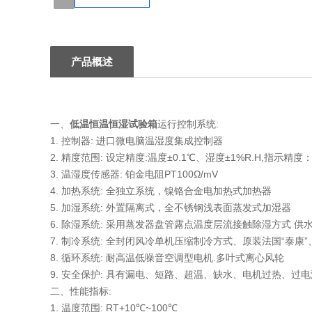
1
产品概述
一、
低温恒温恒湿试验箱
运行控制系统:
1. 控制器: 进口微电脑温湿度集成控制器
2. 精度范围: 设定精度:温度±0.1℃、湿度±1%R.H,指示精度：
3. 温湿度传感器: 铂金电阻PT100Ω/mV
4. 加热系统: 全独立系统，镍铬合金电加热式加热器
5. 加湿系统: 外置隔离式，全不锈钢浅表面蒸发式加湿器
6. 除湿系统: 采用蒸发器盘管露点温度层流接触除湿方式 供
7. 制冷系统: 全封闭风冷单机压缩制冷方式、原装法国“泰
8. 循环系统: 耐高温低噪音空调型电机.多叶式离心风轮
9. 安全保护: 具有漏电、短路、超温、缺水、电机过热、过
二、性能指标:
1. 温度范围: RT+10℃~100℃