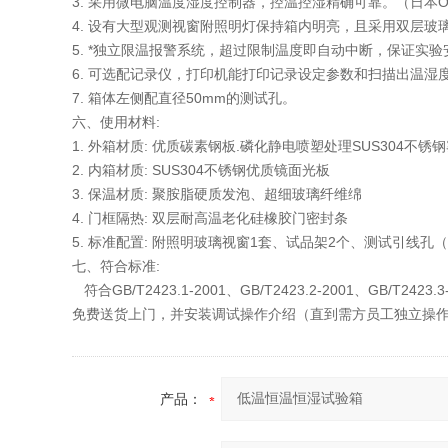
3. 采用微电脑温度湿度控制器，控温控湿精确可靠。（日本O
4. 设有大型观测视窗附照明灯保持箱内明亮，且采用双层玻
5. *独立限温报警系统，超过限制温度即自动中断，保证实
6. 可选配记录仪，打印机能打印记录设定参数和扫描出温湿度
7. 箱体左侧配直径50mm的测试孔。
六、使用材料:
1. 外箱材质: 优质碳素钢板.磷化静电喷塑处理SUS304不
2. 内箱材质: SUS304不锈钢优质镜面光板
3. 保温材质: 聚胺脂硬质发泡、超细玻璃纤维绵
4. 门框隔热: 双层耐高温老化硅橡胶门密封条
5. 标准配置: 附照明玻璃视窗1套、试品架2个、测试引线孔（2
七、符合标准:
符合GB/T2423.1-2001、GB/T2423.2-2001、GB/T2423.
免费送货上门，并安装调试操作介绍（直到需方员工独立操
产品：