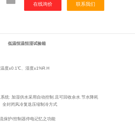
在线询价
联系我们
低温恒温恒湿试验箱
温度±0.1℃、湿度±1%R.H
水系统: 加湿供水采用自动控制.且可回收余水.节水降耗
康”、全封闭风冷复迭压缩制冷方式
电流保护/控制器停电记忆之功能