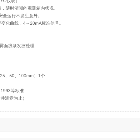
YO仪表）
璃，随时清晰的观测箱内状况。
验安全运行不发生意外。
变化曲线，4～20mA标准信号。
锈钢雾面线条发纹处理
5、50、100mm）1个
3-1993等标准
作并满意为止）