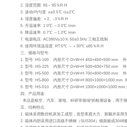
2. 湿度范围: 85～95％R.H
3. 波动/均匀度: ≤±0.5℃ /≤±2℃
4. 湿度偏差: ＋2、-3％R.H
5. 升温速率: 1.0℃ ～3.0℃ /min
6. 降温速率: 0.7℃ ～1.0℃ /min
7. 电源电压: AC380V±10％ 50±0.5Hz 三相五线制
8. 使用环境温湿度: RT:5℃ ～＋30℃ ≤85％R.H
三、规格与型号:
1. 型号: HS-100 内形尺寸:D×W×H 450×450×500:mm 
2. 型号: HS-225 内形尺寸:D×W×H 500×600×750:mm 
3. 型号: HS-500 内形尺寸:D×W×H 700×800×900:mm 外
4. 型号: HS-800 内形尺寸:D×W×H 800×1000×1000:mm
5. 型号: HS-010 内形尺寸:D×W×H 1000×1000×1000:m
四、产品用途:
本品是航空、汽车、家电、科研等领域*的检测设备，用于
五、结构特点:
1. 箱体采用数控机床加工成型，造型美观大方、新颖并采用
2. 箱体内胆采用进口高级不锈钢（SUS304）镜面板或30