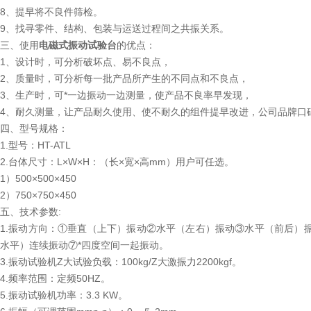
8、提早将不良件筛检。
9、找寻零件、结构、包装与运送过程间之共振关系。
三、使用
电磁式振动试验台
的优点：
1、设计时，可分析破坏点、易不良点，
2、质量时，可分析每一批产品所产生的不同点和不良点，
3、生产时，可*一边振动一边测量，使产品不良率早发现，
4、耐久测量，让产品耐久使用、使不耐久的组件提早改进，公司品牌口
四、型号规格：
1.型号：HT-ATL
2.台体尺寸：L×W×H：（长×宽×高mm）用户可任选。
1）500×500×450
2）750×750×450
五、技术参数:
1.振动方向：①垂直（上下）振动②水平（左右）振动③水平（前后）振
水平）连续振动⑦*四度空间一起振动。
3.振动试验机Z大试验负载：100kg/Z大激振力2200kgf。
4.频率范围：定频50HZ。
5.振动试验机功率：3.3 KW。