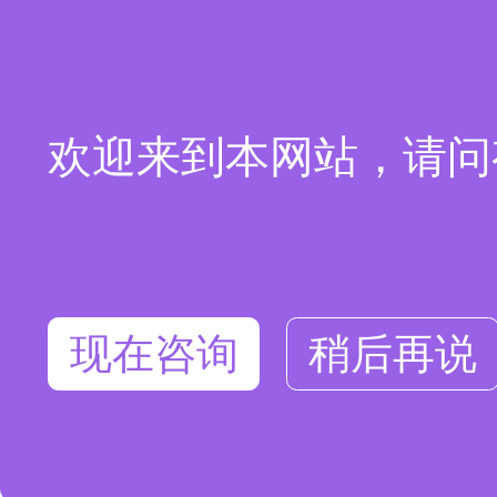
欢迎来到本网站，请问
现在咨询
稍后再说