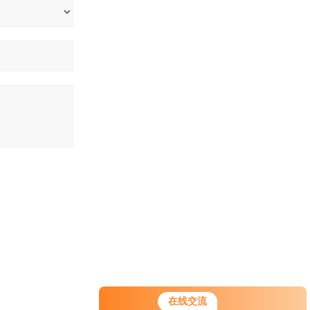
您好！欢迎前来咨询，很高兴为您
在线交流
服务，请问您要咨询什么问题呢？