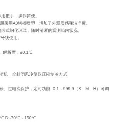
作用把手，操作简便。
体外胆采用A3钢板喷塑，增加了外观质感和洁净度。
体内嵌式钢化玻璃，随时清晰的观测箱内状况。
信号线使用。
，解析度：±0.1℃
”压缩机，全封闭风冷复迭压缩制冷方式
、过电流保护，定时功能: 0.1～999.9（S、M、H）可调
0℃ D:-70℃～150℃