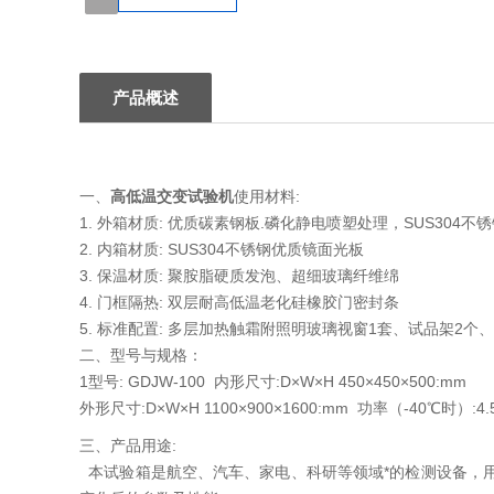
1
产品概述
一、
高低温交变试验机
使用材料:
1. 外箱材质: 优质碳素钢板.磷化静电喷塑处理，SUS304
2. 内箱材质: SUS304不锈钢优质镜面光板
3. 保温材质: 聚胺脂硬质发泡、超细玻璃纤维绵
4. 门框隔热: 双层耐高低温老化硅橡胶门密封条
5. 标准配置: 多层加热触霜附照明玻璃视窗1套、试品架2个、
二、型号与规格：
1型号: GDJW-100 内形尺寸:D×W×H 450×450×500:mm
外形尺寸:D×W×H 1100×900×1600:mm 功率（-40℃时）:4
三、产品用途:
本试验箱是航空、汽车、家电、科研等领域*的检测设备，