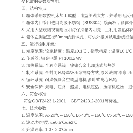
变化后的参数及性能。
四、结构特点:
1. 箱体采用数控机床加工成型，造型美观大方，并采用无反
2. 箱体内胆采用进口高级不锈钢（SUS304）镜面板，箱
3. 采用大型观测视窗附照明灯保持箱内明亮，且利用发热
4. 箱体左侧配直径50mm的测试孔，可供外接测试电源线或
五、运行控制系统:
1. 精度范围: 设定精度：温度±0.1℃，指示精度：温度±0.1℃
2. 传感器: 铂金电阻 PT100Ω/MV
3. 加热系统: 全独立系统，镍铬合金电加热式加热器
4. 制冷系统: 全封闭风冷单级压缩制冷方式,原装法国“泰康
5. 循环系统: 耐温低噪音空调型电机.多叶式离心风轮
6. 安全保护: 漏电、短路、超温、电机过热、压缩机超压、过载
六、符合标准:
符合GB/T2423.1-2001 GB/T2423.2-2001等标准。
七、技术参数:
1. 温度范围: A:-20℃～150℃ B:-40℃～150℃ C:-60℃～15
2. 波动/均匀度: ≤±0.5℃/≤±2℃
3. 升温速率: 1.0～3.0℃/min