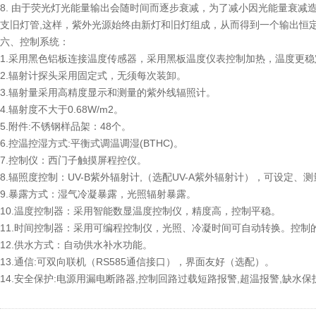
8. 由于荧光灯光能量输出会随时间而逐步衰减，为了减小因光能量衰减造
支旧灯管,这样，紫外光源始终由新灯和旧灯组成，从而得到一个输出恒
六、控制系统：
1.采用黑色铝板连接温度传感器，采用黑板温度仪表控制加热，温度更稳
2.辐射计探头采用固定式，无须每次装卸。
3.辐射量采用高精度显示和测量的紫外线辐照计。
4.辐射度不大于0.68W/m2。
5.附件:不锈钢样品架：48个。
6.控温控湿方式:平衡式调温调湿(BTHC)。
7.控制仪：西门子触摸屏程控仪。
8.辐照度控制：UV-B紫外辐射计,（选配UV-A紫外辐射计），可设定
9.暴露方式：湿气冷凝暴露，光照辐射暴露。
10.温度控制器：采用智能数显温度控制仪，精度高，控制平稳。
11.时间控制器：采用可编程控制仪，光照、冷凝时间可自动转换。控制
12.供水方式：自动供水补水功能。
13.通信:可双向联机（RS585通信接口），界面友好（选配）。
14.安全保护:电源用漏电断路器,控制回路过载短路报警,超温报警,缺水保