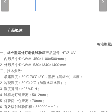
1
产品概述
标准型紫
一、
标准型紫外灯老化试验箱
产品型号: HT/Z-UV
1. 内形尺寸:D×W×H 450×1100×500:mm；
2. 外形尺寸:D×W×H 530×1340×1400:mm；
二、技术参数:
1. 暴露温度：50℃-70℃±2℃，黑板（黑标准）温度；
2. 冷凝温度：50℃±2℃（加湿水箱水温）；
3. 湿度范围：≥95％R.H；
4. 试样与灯管距离：50±2mm；
5. 灯管间中心距离：70mm；
6. 有效辐射试验面积：380000mm2；