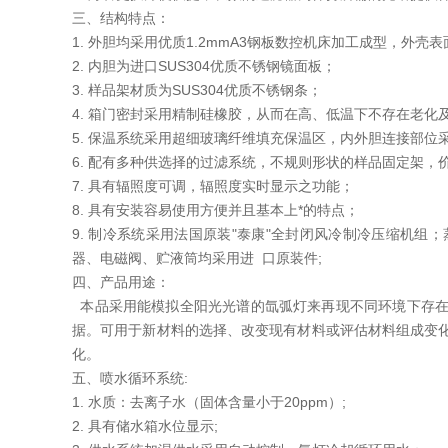
三、结构特点：
1. 外胆均采用优质1.2mmA3钢板数控机床加工成型，外壳
2. 内胆为进口SUS304优质不锈钢镜面板；
3. 样品架材质为SUS304优质不锈钢条；
4. 箱门密封采用精制硅橡胶，从而在高、低温下不存在老化及
5. 保温系统采用超细玻璃纤维填充保温区，内外胆连接部位
6. 配有多种供选择的过滤系统，不规则形状的样品固定架，
7. 具有辐照度可调，辐照度实时显示之功能；
8. 具有安装容易使用方便并且基本
9. 制冷系统采用法国原装"泰康"全封闭风冷制冷压缩机
器、电磁阀、贮液筒均采用进 口原装件;
四、产品用途：
本品采用能模拟全阳光光谱的氙弧灯来再现不同环境下存在
据。可用于新材料的选择、改变现有材料或评估材料组成变
化。
五、喷水循环系统:
1. 水质：去离子水（固体含量小于20ppm）;
2. 具有储水箱水位显示;