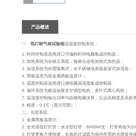
1
产品概述
一、
氙灯耐气候试验箱
温湿度控制系统：
1. 时间控制器选用进口可编程时间电脑集成控制器；
2. 加热系统为全独立系统，镍铬合金电加热式加热器；
3. 加湿系统为外置隔离式，全不锈钢浅表面蒸发式加湿器；
4. 黑板温度为双金属黑板温度计；
5. 温度控制器选用进口微电脑温湿度集成控制器；
6. 循环系统为耐温低噪音空调型电机，多叶式离心风轮；
7. 温湿度控制输出功率均由微电脑演算，以达高精度及高效率
8. 精度：0.1℃（显示范围）;
二、光照系统:
1. 金属黑板温度计;
2. 全光谱氙灯灯管：水冷型灯管，6000W/支，灯管寿命为10
3. 灯管更换方便快捷，长效的过滤器为保持所需的光谱提供