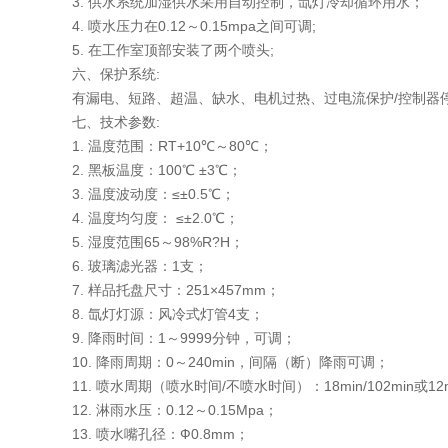
3. 供水系统加湿供水采用自动控制，氙灯冷却循环用水；
4. 喷水压力在0.12～0.15mpa之间可调;
5. 在工作室顶部安装了两个喷头;
六、保护系统:
有漏电、短路、超温、缺水、电机过热、过电流保护/控制器
七、技术参数:
1. 温度范围：RT+10℃～80℃；
2. 黑板温度：100℃ ±3℃；
3. 温度波动度：≤±0.5℃；
4. 温度均匀度： ≤±2.0℃；
5. 湿度范围65～98%R?H；
6. 玻璃滤光器：1支；
7. 样品托盘尺寸：251×457mm；
8. 氙灯灯源：风冷式灯管4支；
9. 降雨时间：1～9999分钟，可调；
10. 降雨周期：0～240min，间隔（断）降雨可调；
11. 喷水周期（喷水时间/不喷水时间）：18min/102min或12mi
12. 淋雨水压：0.12～0.15Mpa；
13. 喷水嘴孔径：Ф0.8mm；