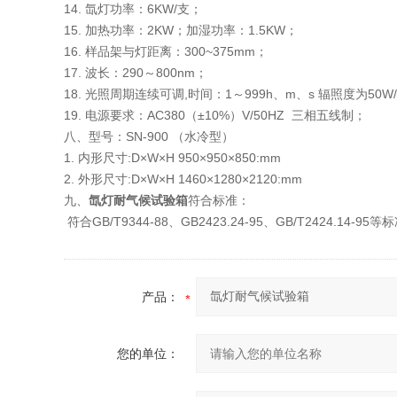
14. 氙灯功率：6KW/支；
15. 加热功率：2KW；加湿功率：1.5KW；
16. 样品架与灯距离：300~375mm；
17. 波长：290～800nm；
18. 光照周期连续可调,时间：1～999h、m、s 辐照度为50W/
19. 电源要求：AC380（±10%）V/50HZ 三相五线制；
八、型号：SN-900 （水冷型）
1. 内形尺寸:D×W×H 950×950×850:mm
2. 外形尺寸:D×W×H 1460×1280×2120:mm
九、
氙灯耐气候试验箱
符合标准：
符合GB/T9344-88、GB2423.24-95、GB/T2424.14-95等
产品：
您的单位：