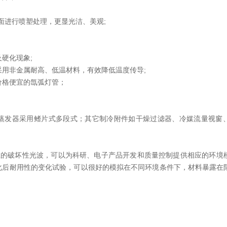
表面进行喷塑处理，更显光洁、美观;
硬化现象;
采用非金属耐高、低温材料，有效降低温度传导;
价格便宜的氙弧灯管；
上*的特点；
组；蒸发器采用鳍片式多段式；其它制冷附件如干燥过滤器、冷媒流量视窗
的破坏性光波，可以为科研、电子产品开发和质量控制提供相应的环境
化后耐用性的变化试验，可以很好的模拟在不同环境条件下，材料暴露在