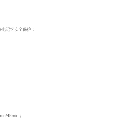
停电记忆安全保护；
n/48min；