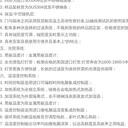
2. 内胆为进口SUS304优质不锈钢镜面板；
3. 样品架材质为SUS304优质不锈钢条；
4. 保温:中空隔热层;
5. 门与箱体之间采用双层耐高温之高张性密封条,以确保测试区的密闭采
6. 配有多种供选择的过滤系统，不规则形状的样品固定架，价格便宜的
7. 具有辐照度可调，辐照度实时显示之功能；
8. 具有安装容易使用方便并且基本上*的特点；
五、光照系统:
1. 黑板温度计：金属黑板温度计;
2. 全光谱氙灯灯管：检测合格的美国进口灯管,灯管寿命为1600-1800小
3. 灯管更换方便快捷，长效的过滤器为保持所需的光谱提供保障；
六、温湿度控制系统：
1. 时间控制器选用进口可编程时间电脑集成控制器；
2. 加热系统为全独立系统，镍铬合金电加热式加热器；
3. 加湿系统为外置隔离式，全不锈钢浅表面蒸发式加湿器；
4. 黑板温度为双金属黑板温度计；
5. 温度控制器选用进口微电脑温湿度集成控制器；
6. 循环系统为耐温低噪音空调型电机，多叶式离心风轮；
7. 温湿度控制输出功率均由微电脑演算，以达高精度及高效率之用电益;