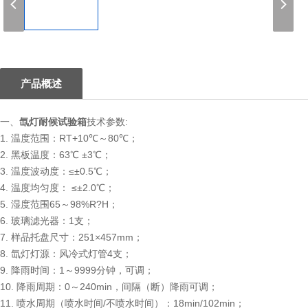
1
产品概述
一、
氙灯耐候试验箱
技术参数:
1. 温度范围：RT+10℃～80℃；
2. 黑板温度：63℃ ±3℃；
3. 温度波动度：≤±0.5℃；
4. 温度均匀度： ≤±2.0℃；
5. 湿度范围65～98%R?H；
6. 玻璃滤光器：1支；
7. 样品托盘尺寸：251×457mm；
8. 氙灯灯源：风冷式灯管4支；
9. 降雨时间：1～9999分钟，可调；
10. 降雨周期：0～240min，间隔（断）降雨可调；
11. 喷水周期（喷水时间/不喷水时间）：18min/102min；