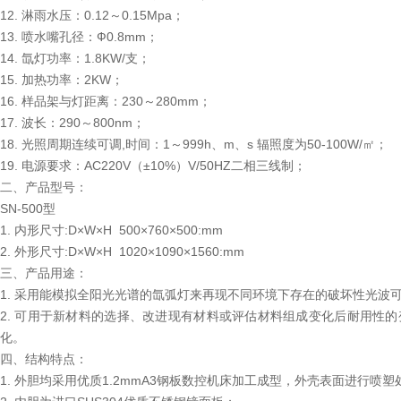
12. 淋雨水压：0.12～0.15Mpa；
13. 喷水嘴孔径：Ф0.8mm；
14. 氙灯功率：1.8KW/支；
15. 加热功率：2KW；
16. 样品架与灯距离：230～280mm；
17. 波长：290～800nm；
18. 光照周期连续可调,时间：1～999h、m、s 辐照度为50-100W/㎡；
19. 电源要求：AC220V（±10%）V/50HZ二相三线制；
二、产品型号：
SN-500型
1. 内形尺寸:D×W×H 500×760×500:mm
2. 外形尺寸:D×W×H 1020×1090×1560:mm
三、产品用途：
1. 采用能模拟全阳光光谱的氙弧灯来再现不同环境下存在的破坏性光
2. 可用于新材料的选择、改进现有材料或评估材料组成变化后耐用性
化。
四、结构特点：
1. 外胆均采用优质1.2mmA3钢板数控机床加工成型，外壳表面进行喷