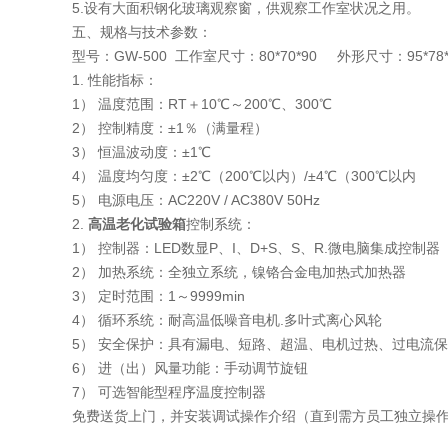
5.设有大面积钢化玻璃观察窗，供观察工作室状况之用。
五、规格与技术参数：
型号：GW-500 工作室尺寸：80*70*90 外形尺寸：95*78*
1. 性能指标：
1） 温度范围：RT＋10℃～200℃、300℃
2） 控制精度：±1％（满量程）
3） 恒温波动度：±1℃
4） 温度均匀度：±2℃（200℃以内）/±4℃（300℃以内
5） 电源电压：AC220V / AC380V 50Hz
2.
高温老化试验箱
控制系统：
1） 控制器：LED数显P、I、D+S、S、R.微电脑集成控制器
2） 加热系统：全独立系统，镍铬合金电加热式加热器
3） 定时范围：1～9999min
4） 循环系统：耐高温低噪音电机.多叶式离心风轮
5） 安全保护：具有漏电、短路、超温、电机过热、过电流
6） 进（出）风量功能：手动调节旋钮
7） 可选智能型程序温度控制器
免费送货上门，并安装调试操作介绍（直到需方员工独立操