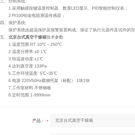
三、控制系统:
1.采用触摸按键温度控制器、数显LED显示、PID智能控制仪表；
2.Pt100铂金电阻测温传感器；
四、保护系统:
保护系统由超温保护及报警装置构成。保证了执行元器件及试件的完
五、
北京台式真空干燥箱
技术参数:
1.温度范围:RT 10℃～250℃
2.温度分辨率:±0.1℃
3.恒温波动度:±1℃
4.达到真空度:133Pa
5.工作环境温度: 5℃~35℃
6.电源:220V50Hz载物托架（标配）:1块2块
7.工作室材料:不锈钢板
8.定时范围:1-9999min
产品：